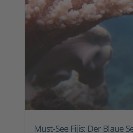
Must-See Fijis: Der Blaue S