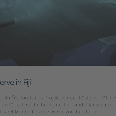
ve in Fiji
t ein Ökotourismus-Projekt vor der Küste von Viti Levu
ium für zahlreiche bedrohte Tier- und Pflanzenarten
ark Reef Marine Reserve wurde von Tauchern