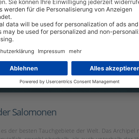
 der Salomonen
es der besten Tauchgebiete der Welt. Das Archipel m