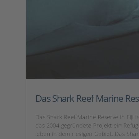
Das Shark Reef Marine Reser
Das Shark Reef Marine Reserve in Fiji is
das 2004 gegründete Projekt ein Refug
leben in dem riesigen Gebiet. Das Sh