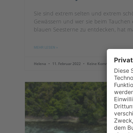
Sie sind extrem selten und extrem sch
Gewässern und wer sie beim Tauchen er
blauen Seesterne zu entdecken, hat man 
MEHR LESEN »
Helena
11. Februar 2022
Keine Kommentare