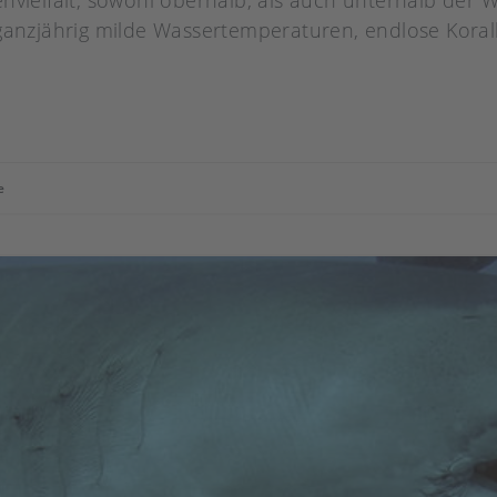
nvielfalt, sowohl oberhalb, als auch unterhalb der 
 ganzjährig milde Wassertemperaturen, endlose Koral
e