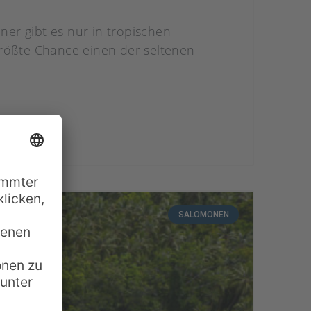
er gibt es nur in tropischen
größte Chance einen der seltenen
SALOMONEN