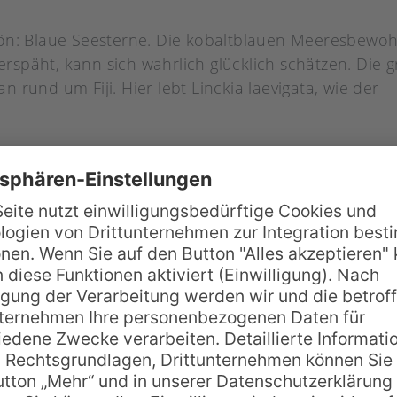
ön: Blaue Seesterne. Die kobaltblauen Meeresbewohn
späht, kann sich wahrlich glücklich schätzen. Die 
rund um Fiji. Hier lebt Linckia laevigata, wie der