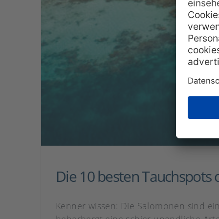
Die 10 besten Tauchspots
Kenner wissen: Die Salomonen sind ein