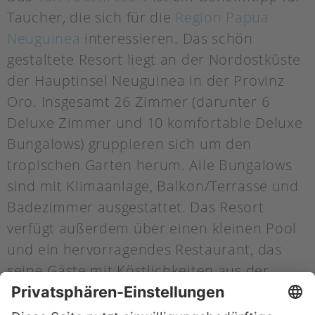
Taucher, die sich für die
Region Papua
Neuguinea
interessieren. Das schön
gestaltete Resort liegt an der Nordostküste
der Hauptinsel Neuguinea in der Provinz
Oro. Insgesamt 26 Zimmer (darunter 6
Deluxe Zimmer und 10 komfortable Deluxe
Bungalows) gruppieren sich um den
tropischen Garten herum. Alle Bungalows
sind mit Klimaanlage, Balkon/Terrasse und
Badezimmer ausgestattet. Das Resort
verfügt außerdem über einen kleinen Pool
und ein hervorragendes Restaurant, das
seine Gäste mit Köstlichkeiten aus der
polynesischen und internationalen Küche
verwöhnt.