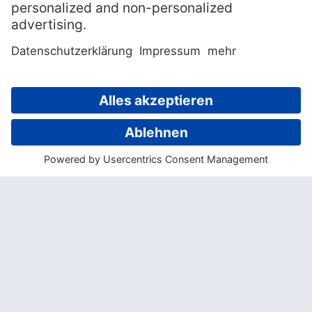
mit spektakulären Steilwänden und
artenreichen Gewässern. Außerdem
können die Gäste die Umgebung auf eigene
Faust mit dem Kajak erkunden.
Wir benötigen Ihre
Zustimmung, um den YouTube
Video-Service zu laden!
Wir verwenden einen Service eines
Drittanbieters, um Videoinhalte
einzubetten. Dieser Service kann Daten zu
Ihren Aktivitäten sammeln. Bitte lesen Sie
die Details durch und stimmen Sie der
Nutzung des Service zu, um dieses Video
anzusehen.