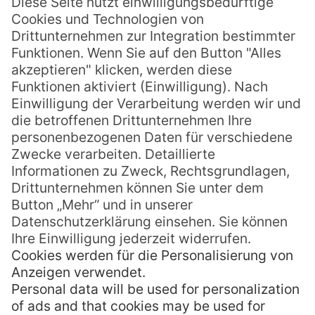
Ursprünglichkeit und
Taucherlebnisse – Die
Besonderheiten des Tufi
Dive Resorts
Die Tauchgründe vor Papua Neuguinea
zählen zu den spektakulärsten Spots der
Welt. Das Team der hauseigenen PADI Basis
des Tufi Dive Resorts organisiert gerne
Ausflüge zu diversen Tauchspots und gibt
auch Informationen über Tauchkurse. Hier
erwarten Sie einige Spots der Extraklasse