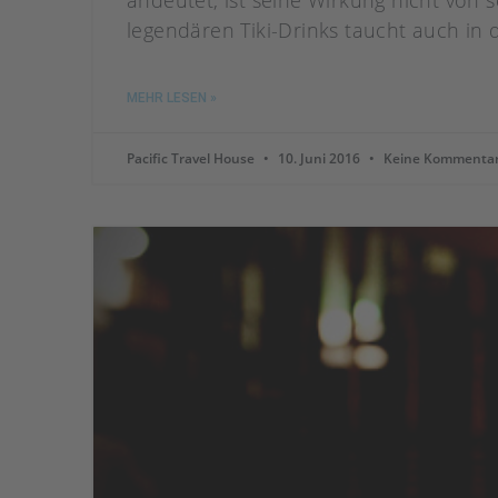
andeutet, ist seine Wirkung nicht von
legendären Tiki-Drinks taucht auch in 
MEHR LESEN »
Pacific Travel House
10. Juni 2016
Keine Kommenta