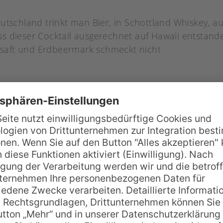
utschland trinkt man Bier, in Schottland Whiskey, a
dass dieser Cocktail ausgerechnet auf Hawaii entstan
saft und Erdbeermark schmeckt nicht