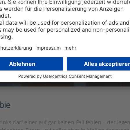
bie
rinks darf einer auf gar keinen Fall fehlen – der l