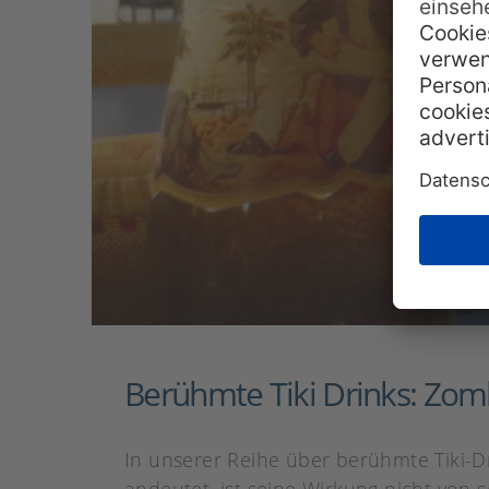
Berühmte Tiki Drinks: Zom
In unserer Reihe über berühmte Tiki-D