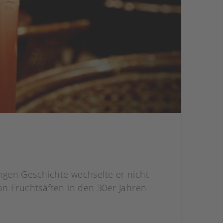
angen Geschichte wechselte er nicht
on Fruchtsäften in den 30er Jahren