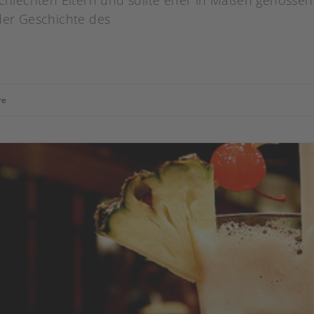
 schlechten Eltern und sollte eher in Maßen genosse
der Geschichte des
re