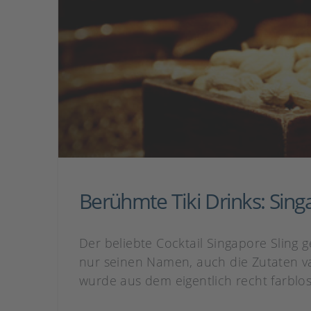
Berühmte Tiki Drinks: Sing
Der beliebte Cocktail Singapore Sling 
nur seinen Namen, auch die Zutaten va
wurde aus dem eigentlich recht farblose