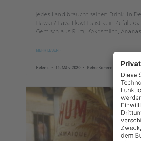
Jedes Land braucht seinen Drink. In De
Hawaii? Lava Flow! Es ist kein Zufall, 
Gemisch aus Rum, Kokosmilch, Ananas
MEHR LESEN »
Helena
15. März 2020
Keine Kommentare