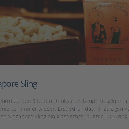
apore Sling
gehört zu den ältesten Drinks überhaupt. In seiner l
riierten immer wieder. Erst durch das Hinzufügen v
n Singapore Sling ein klassischer, bunter Tiki Drink.