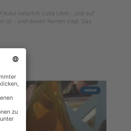
uf Kuba natürlich Cuba Libre… und auf
den ist – und diesen Namen trägt. Das
HAWAII