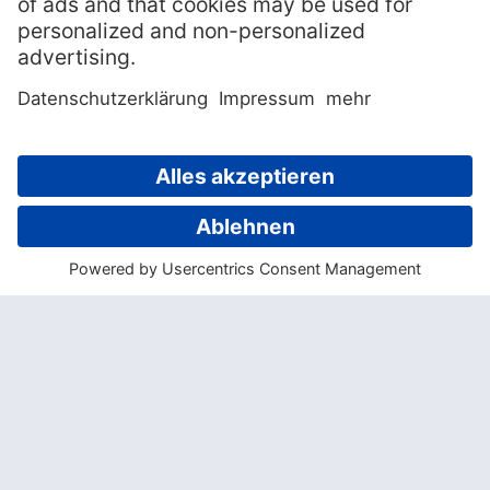
Das Rezept für einen Zombie enthält immer
mindestens drei, gerne aber auch mal
sechs verschiedene Rumsorten und
gemischte Fruchtsäfte. Letztere bewirken,
dass der enorm hohe Alkoholgehalt kaum –
oder zu spät – bemerkt wird. Für alle, die
sich trotzdem trauen, hier das
Originalrezept von Donn Beach:
3 cl hochprozentiger Rum
3 cl Jamaika Rum (braun)
3 cl Rum (gold)
1 cl Rum (braun)