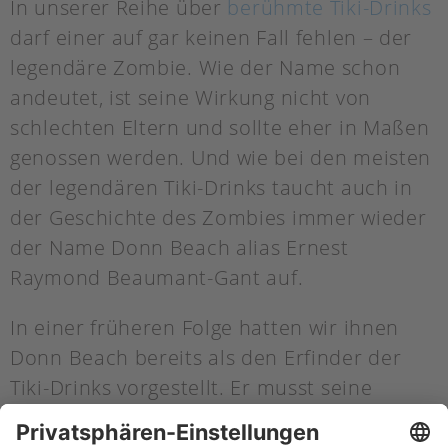
In unserer Reihe über
berühmte Tiki-Drinks
darf einer auf gar keinen Fall fehlen – der
legendäre Zombie. Wie der Name schon
andeutet, ist seine Wirkung nicht von
schlechten Eltern und sollte eher in Maßen
genossen werden. Und wie bei den meisten
der legendären Tiki-Drinks taucht auch in
der Geschichte des Zombies immer wieder
der Name Donn Beach alias Ernest
Raymond Beaumant-Gant auf.
In einer früheren Folge hatten wir ihnen
Donn Beach bereits als den Erfinder der
Tiki-Drinks vorgestellt. Er musst seine
großen Rumvorräte irgendwie an den Mann
bringen, die er während der Prohibition in