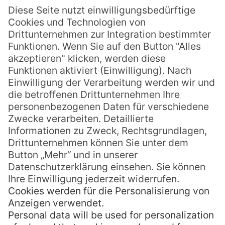
den USA illegaler Weise angesammelt hatte.
Mit einem Schuss Exotik versehen schuf er
nicht nur bunte Cocktails, sondern auch
gleich die passende Restaurantkette dazu,
„Donn The Beachcomber“.
Über die Entstehung des Zombies wird
diese Geschichte kolportiert: Im Jahr 1934
tauchte ein verkaterter Freund in Donns
Bar auf. Dieser mixte ihm einen Drink mit
sehr hohem Alkoholgehalt, wovon der
Freund drei trank. Einige Tage später
erzählte der Freund, er habe sich danach
wie ein Zombie gefühlt. So war der Name
geboren.