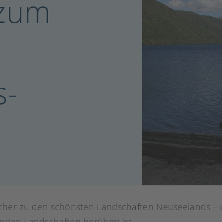
zum
m
s-
k
icher zu den schönsten Landschaften Neuseelands – u
nden Landschaften berühmt ist.