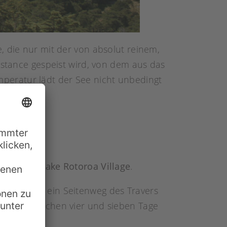
, die nur mit der von absolut reinem,
nstance gespeist wird, von dem aus das
temperatur lädt der See nicht unbedingt
rweise das
Lake Rotoroa Village
.
es Track
ist ein Seitenweg des Travers
ndern. Zwischen vier und sieben Tage