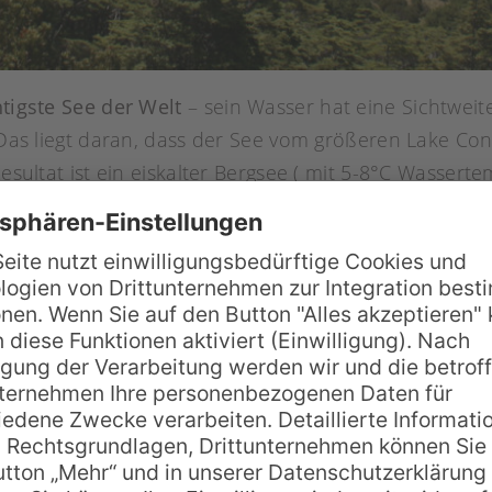
htigste See der Welt
– sein Wasser hat eine Sichtweite
. Das liegt daran, dass der See vom größeren Lake Co
Resultat ist ein eiskalter Bergsee ( mit 5-8°C Wasser
 großer Tiefe noch bis auf den Grund sehen kann.
 Lake
n Lakes National Park hinein fahren, Ziel ist ideale
spruchsvolle Wanderroute zu erreichen: Der
Blue Lak
e. Alternativ kann man auch über den Waiau Pass wa
kes Track und den Travers Sabine Circuit.