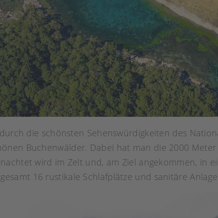
 durch die schönsten Sehenswürdigkeiten des Nationa
hönen Buchenwälder. Dabei hat man die 2000 Meter
nachtet wird im Zelt und, am Ziel angekommen, in ei
gesamt 16 rustikale Schlafplätze und sanitäre Anlage