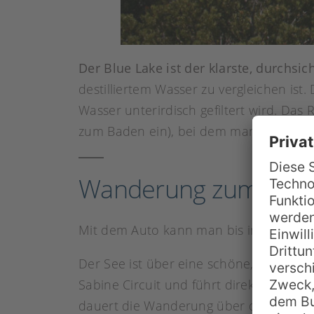
Der Blue Lake ist der klarste, durchsic
destilliertem Wasser zu vergleichen ist
Wasser unterirdisch gefiltert wird. Das 
zum Baden ein), bei dem man selbst in
Wanderung zum Blue
Mit dem Auto kann man bis in den Nelso
Der See ist über eine schöne, aber an
Sabine Circuit und führt direkt zum Se
dauert die Wanderung über den Blue La