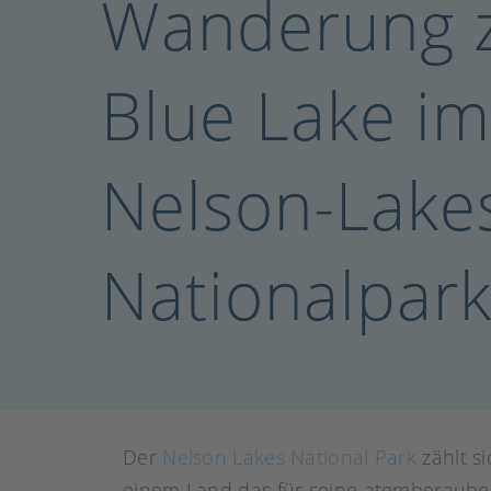
Wanderung 
Blue Lake i
Nelson-Lake
Nationalpar
Der
Nelson Lakes National Park
zählt s
einem Land das für seine atemberaube