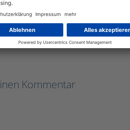
Under”. 🙂
Nathalie Storz
,
PTH-Team
einen Kommentar