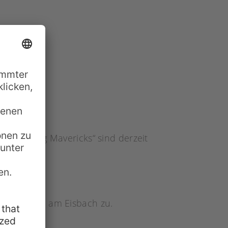
lm „Chasing Mavericks“ sind derzeit
den Surfern am Eisbach zu.
nehmen?