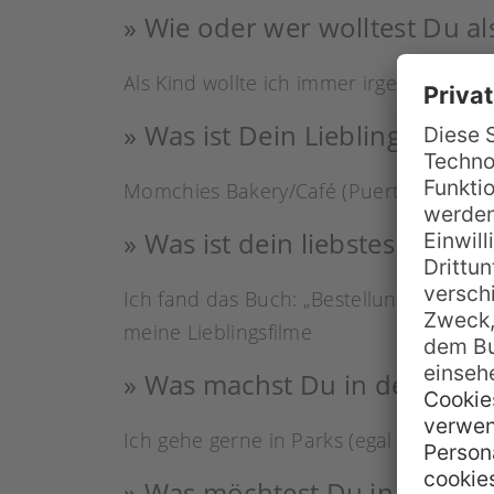
» Wie oder wer wolltest Du al
Als Kind wollte ich immer irgendwann m
» Was ist Dein Lieblingsloka
Momchies Bakery/Café (Puerto Viejo, Co
» Was ist dein liebstes Buch,
Ich fand das Buch: „Bestellungen ans Un
meine Lieblingsfilme
» Was machst Du in deiner Fr
Ich gehe gerne in Parks (egal ob Westp
» Was möchtest Du in der Zu