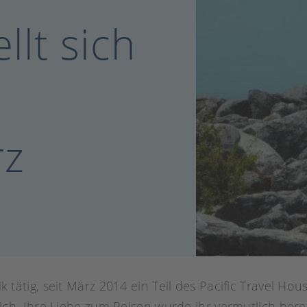
llt sich
rz
tik tätig, seit März 2014 ein Teil des Pacific Travel H
ich. Ihre Liebe zum Reisen wurde ihr vermutlich bereit