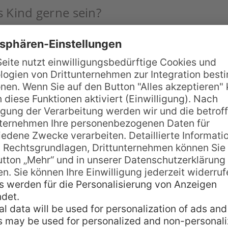
s Kind gerne sein?
al eine Strandbar besitzen. 🙂
l außerhalb Deutschlands und warum?
sta Rica) – best banana bread ever!!
 Kinofilm, Band, Maler oder Autor?
iversum“ sehr interessant. „Chocolat“ und der Surffi
eizeit in München besonders gerne?
ark, Englischer Garten, Olympiapark,…) oder schaue 
kunft auf jeden Fall noch einmal unter