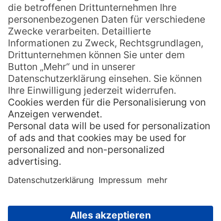
Je nach Können und Geschick werden
schon während einer einzigen Flyboarding-
Unterrichtsstunde Delfinsprünge und
diverse Stunts erlernt. Das halbstündige
Flugerlebnis kostet umgerechnet 117 Euro,
eine Stunde 200 Euro. Mehr Einzelheiten
und Infos finden Sie unter:
www.flyboardcairns.com.au
» Gold Coast und Sunshine
Coast