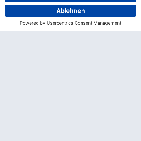
Bezaubernde Küsten nördlich und südlich
von Brisbane.
Segwaytouren
Mit der Balance Ihres Körpers können Sie
dieses elektrisch angetriebene, zweirädrige
Fortbewegungsmittel steuern und lenken.
Ein Spaß für die ganze Familie, bei dem
man die Orte erkunden und dabei mitten in
der Natur sein kann.