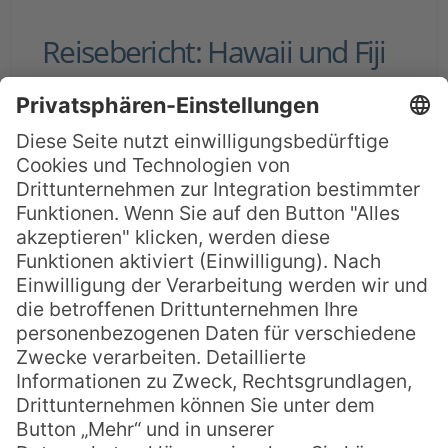
Reisebericht: Hawaii und Fiji
2014 – Teil 3
Heute geht es weiter mit dem dritten Teil
des ausführlichen Reiseberichts von
Geschäftsführer Jörg Poppen. Am neunten
Tag der Reise stand ein Reitausflug und
Stand Up Paddling auf dem Programm…
9. Tag: Wieder müssen wir früh aufstehen,
wieder haben wir uns eine Menge für den
heutigen Tag vorgenommen. Zusammen
mit
MEHR LESEN »