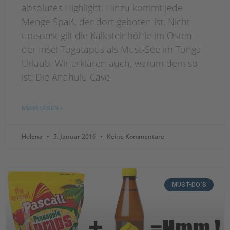
absolutes Highlight. Hinzu kommt jede
Menge Spaß, der dort geboten ist. Nicht
umsonst gilt die Kalksteinhöhle im Osten
der Insel Togatapus als Must-See im Tonga
Urlaub. Wir erklären auch, warum dem so
ist. Die Anahulu Cave
MEHR LESEN »
Helena
5. Januar 2016
Keine Kommentare
MUST-DO`S