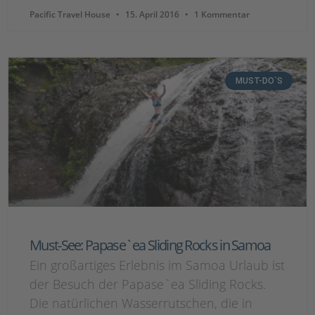
Pacific Travel House
15. April 2016
1 Kommentar
MUST-DO`S
Must-See: Papase`ea Sliding Rocks in Samoa
Ein großartiges Erlebnis im Samoa Urlaub ist
der Besuch der Papase`ea Sliding Rocks.
Die natürlichen Wasserrutschen, die in