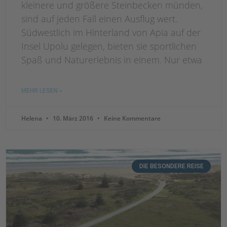
kleinere und größere Steinbecken münden,
sind auf jeden Fall einen Ausflug wert.
Südwestlich im Hinterland von Apia auf der
Insel Upolu gelegen, bieten sie sportlichen
Spaß und Naturerlebnis in einem. Nur etwa
MEHR LESEN »
Helena
10. März 2016
Keine Kommentare
DIE BESONDERE REISE