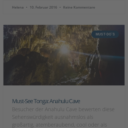
Helena
10. Februar 2016
Keine Kommentare
MUST-DO`S
Must-See Tonga: Anahulu Cave
Besucher der Anahulu Cave bewerten diese
Sehenswürdigkeit ausnahmslos als
großartig, atemberaubend, cool oder als