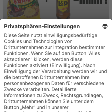
Must-Do Neuseeland: Pineapple Lumps mit
L&P
Es gibt Dinge, die sind absolut typisch für ein
Land. In den USA etwa sind es die gegrillten
Marshmallows mit Graham Crackern und
Schokolade, in Großbritannien gibt es die
Fish’n Chips. Neuseeland hat ebenfalls einen
Snack, ohne den ein Leben dort schlicht
nicht vorstellbar ist: Pineapple Lumps und
L&P. Diese