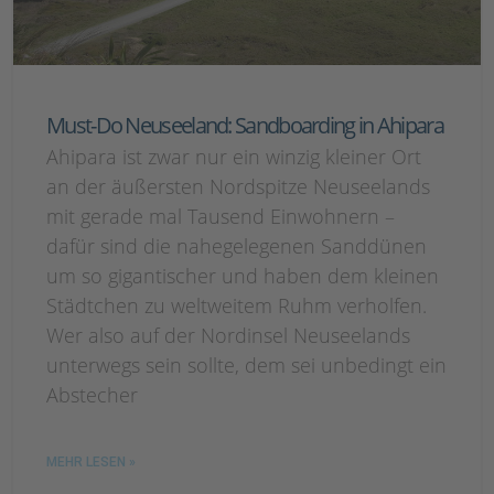
Must-Do Neuseeland: Sandboarding in Ahipara
Ahipara ist zwar nur ein winzig kleiner Ort
an der äußersten Nordspitze Neuseelands
mit gerade mal Tausend Einwohnern –
dafür sind die nahegelegenen Sanddünen
um so gigantischer und haben dem kleinen
Städtchen zu weltweitem Ruhm verholfen.
Wer also auf der Nordinsel Neuseelands
unterwegs sein sollte, dem sei unbedingt ein
Abstecher
MEHR LESEN »