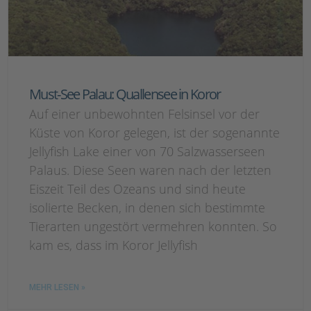
Must-See Palau: Quallensee in Koror
Auf einer unbewohnten Felsinsel vor der
Küste von Koror gelegen, ist der sogenannte
Jellyfish Lake einer von 70 Salzwasserseen
Palaus. Diese Seen waren nach der letzten
Eiszeit Teil des Ozeans und sind heute
isolierte Becken, in denen sich bestimmte
Tierarten ungestört vermehren konnten. So
kam es, dass im Koror Jellyfish
MEHR LESEN »