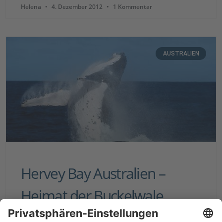
Helena
4. Dezember 2012
1 Kommentar
AUSTRALIEN
Hervey Bay Australien –
Heimat der Buckelwale