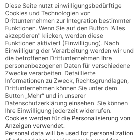
Die Fraser Coast und Hervey Bay ist
Australiens Heimat der Buckelwale und
sollte in Ihrer Australien Reise nicht
fehlen. Die geschützten Gewässer von
Hervey Bay bieten Tausenden der
majestätischen Wale einen natürlichen
Lebensraum und ermöglicht Besuchern
hautnah eine der besten Whale Watching
Touren der Welt. Ca 13.300 Buckelwale
ziehen jedes
MEHR LESEN »
Helena
8. November 2012
Keine Kommentare
« Zurück
1
…
30
31
32
Weiter »