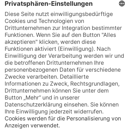
Fiji in 20 Bildern
Fiji – alleine der Name weckt Sehnsüchte
und Träume von schneeweißen Stränden
und kristallklarem Wasser. Doch der
Inselstaat Fiji hat noch viel, viel mehr zu
bieten als nur Sonne, Strand, Palmen und
Meer (auch wenn all das sicher zu den
Highlights gehört!). Wie so viele
Südseestaaten hat auch das Fiji
MEHR LESEN »
Viv
30. Oktober 2018
Keine Kommentare