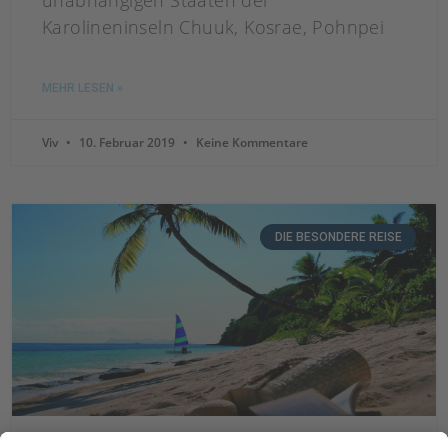
unabhängigen Staaten der
Karolineninseln Chuuk, Kosrae, Pohnpei
MEHR LESEN »
Viv
10. Februar 2019
Keine Kommentare
DIE BESONDERE REISE