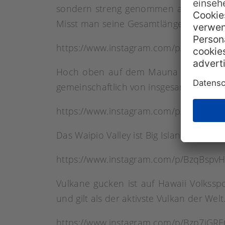
sondern streng genommen auch der höc
Misst man seine Gesamtlänge bis zum G
https://www.instagram.com/p/BzpqT8wI
Hoch oben auf dem Mauna Kea liegt ü
gemeinschaftlich von insgesamt elf Nat
https://www.instagram.com/p/BzqE8Y6p
Das Waipio Valley ist Big Islands schö
https://www.instagram.com/p/BzqBspvH
Vulkane gucken ist auf Hawaii Volksspo
und gilt als der aktivste Vulkan der Welt
https://www.instagram.com/p/Bzp7iGRF