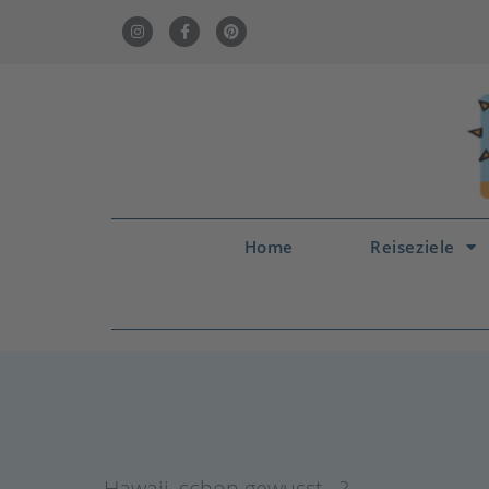
Home
Reiseziele
Hawaii
,
schon gewusst...?