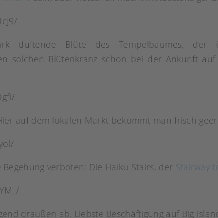
cJ9/
tark duftende Blüte des Tempelbaumes, der ü
 solchen Blütenkranz schon bei der Ankunft auf H
gfi/
d. Hier auf dem lokalen Markt bekommt man frisch geer
yol/
die Begehung verboten: Die Haiku Stairs, der
Stairway 
FYM_/
egend draußen ab. Liebste Beschäftigung auf Big Isla