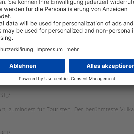
hste Berg der Welt: Der Fuß dieses riesigen Vulka
ipfel, kommt man auf über 10.000 Meter.
jan/
brigens eines der bedeutendste Observatorien der
ionen betrieben.
nIS/
nster Flecken: Unzählige Wanderwege führen durch die
ST_/
rt, zumindest für Touristen. Der berühmteste Vulka
.
QoI/