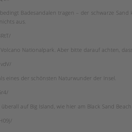
bedingt Badesandalen tragen – der schwarze Sand 
ichts aus.
RtT/
Volcano Nationalpark. Aber bitte darauf achten, dass
hvdV/
 als eines der schönsten Naturwunder der Insel.
5r4/
 überall auf Big Island, wie hier am Black Sand Beach
H09j/