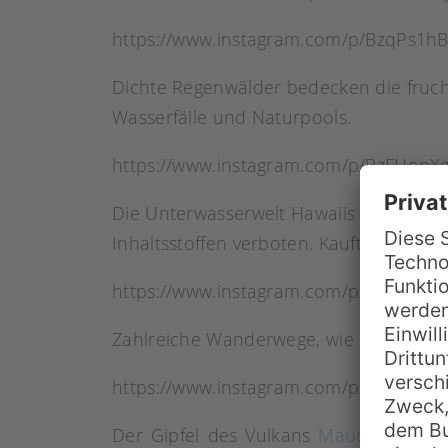
https://www.instagram.com/p/BzqPs1h
Dichte Regenwälder bedecken die fruch
Wasserfälle und Naturpools.
https://www.instagram.com/p/BzFHopXg
Die Unterwasserwelt Hawaiis ist legen
Inhaltsstoffen verboten. Kauft eure So
https://www.instagram.com/p/BgElLF_je
Zahlreiche Wanderwege, wie hier im Polo
https://www.instagram.com/p/B2_WkDt
Der Gipfel des Vulkans
Mauna Kea
lie