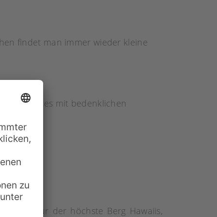
chen findet man immer wieder kleine
 Sonnencremes mit bedenklichen
r nicht nur der höchste Berg Hawaiis,