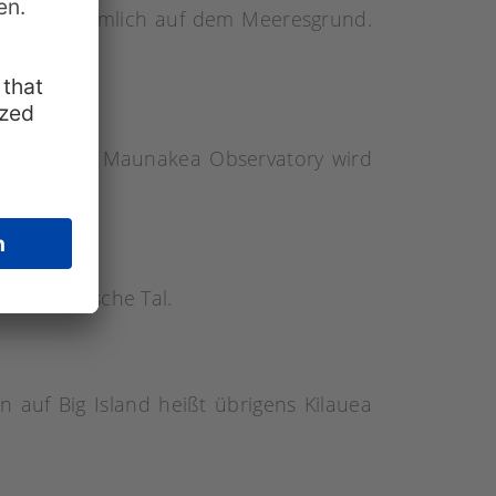
ns liegt nämlich auf dem Meeresgrund.
 Welt: Das Maunakea Observatory wird
ses malerische Tal.
n auf Big Island heißt übrigens Kilauea