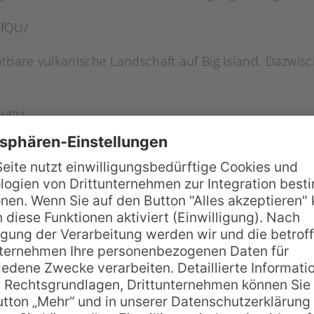
BfQU/
tbare vulkanische Landschaft auf Big Island. Dazwis
Jd2/
där. Zu ihrem Schutz hat Hawaii übrigens zahlreiche
nnencreme also am besten direkt vor Ort.
1y/
lu Valley, durchziehen Big Island.
oFw-/
gt 4205 Metern über dem Meeresgrund. Damit ist e