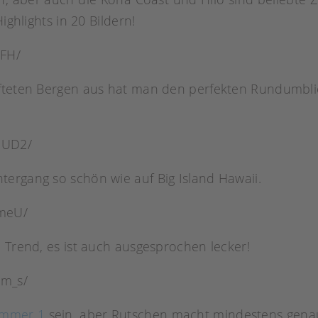
ighlights in 20 Bildern!
-FH/
üfteten Bergen aus hat man den perfekten Rundumbli
IUD2/
ergang so schön wie auf Big Island Hawaii.
nmeU/
 Trend, es ist auch ausgesprochen lecker!
pm_s/
ummer 1
sein, aber Rutschen macht mindestens genau