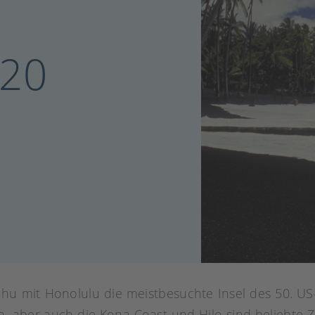
 20
hu mit Honolulu die meistbesuchte Insel des 50. US
n, aber auch die Kona Coast und Hilo sind beliebte Ziel