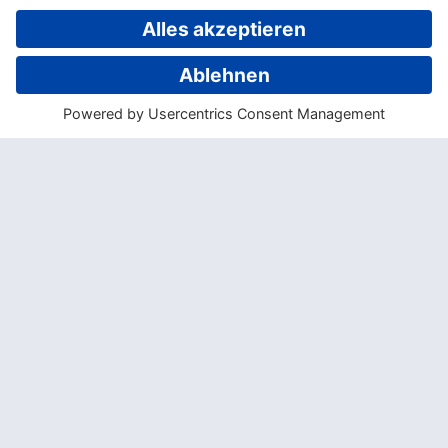
älteste Birkenfeige der Welt.
Auch einige endemische Tierarten sind auf
Eua zuhause: Der berühmteste Bewohner
ist der
Koki
, ein sehr seltener grüner