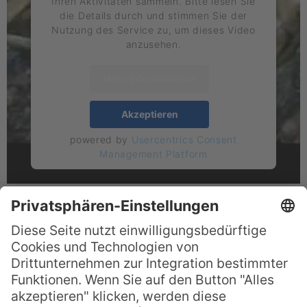
Ihren Aktivitäten sammeln. Bitte lesen Sie
die Details durch und stimmen Sie der
Nutzung des Service zu, um dieses Video
anzusehen.
Mehr Informationen
Akzeptieren
powered by
Usercentrics Consent
Management Platform
Ursprünglichkeit entdecken
Die Hügel und Täler der 19
Quadratkilometer großen Insel sind