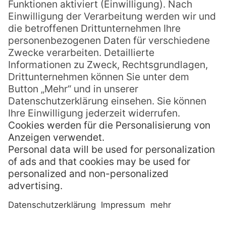
bedeckt von dichtem, teils unberührtem
Regenwald. Weite Teile der Insel sind
zudem Nationalpark und von einem dichten
Netz an Wanderwegen durchzogen.
Eua ist noch heute die ursprünglichste Insel
Tongas und beherbergt einige seltene,
endemische Tier- und Pflanzenarten.
Einige der schönsten Trekking- und
Wanderpfade des Südpazifiks findet man
hier auf Eua.
Der im Süden der Insel
gelegene Nationalpark lädt zum Wandern
und Entdecken ein und besteht fast
ausschließlich aus dichtem Regenwald. Hier
findet man auch die fast tausendjährigen
Banyan Bäume und sogar die größte und