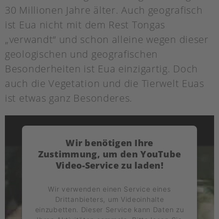
30 Millionen Jahre älter. Auch geografisch
ist Eua nicht mit dem Rest Tongas
„verwandt“ und schon alleine wegen dieser
geologischen und geografischen
Besonderheiten ist Eua einzigartig. Doch
auch die Vegetation und die Tierwelt Euas
ist etwas ganz Besonderes.
Wir benötigen Ihre
Zustimmung, um den YouTube
Video-Service zu laden!
Wir verwenden einen Service eines
Drittanbieters, um Videoinhalte
einzubetten. Dieser Service kann Daten zu