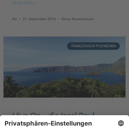
MEHR LESEN »
Viv
21. September 2014
Keine Kommentare
FRANZÖSISCH POLYNESIEN
Hiva Oa – die Insel Paul
Gauguins