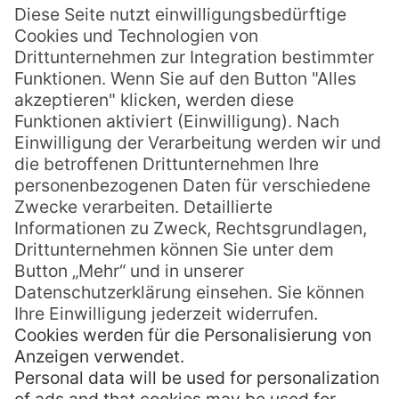
Mitten im Ozean liegt der „Garten der
Marquesas“ – Hiva Oa. Er besitzt kein Riff
und hält mit seinen schroffen Felsen der
ständigen Kraft des Meeres stand. Der
Sänger Jacques Brel schrieb über die
Marquesas: „Auf diesen Inseln, auf der die
Einsamkeit absolut ist, habe ich eine Art
inneren Frieden
MEHR LESEN »
Andrea
17. Juni 2014
Keine Kommentare
« Zurück
1
…
7
8
9
10
Weiter »