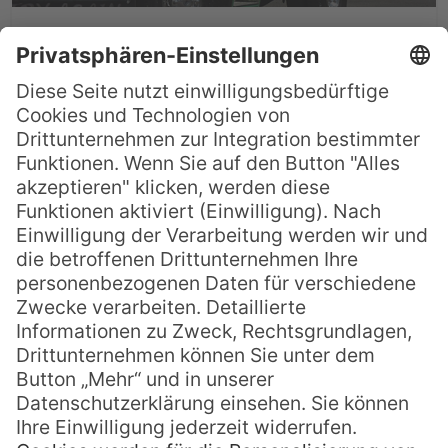
Kundenreisebericht: Samoa
& Fijis Dezember 2016
Vielen herzlichen Dank an Frau Piskurek ,
die uns diese wunderschöne Südseereise
zusammengestellt hat. Los gings mit
Korean Airlines (übrigens sehr zu
empfehlen, ich hatte es anfangs nicht
geglaubt) über Seoul nach Fiji. Dort
verbrachten wir 2 Nächte im First Landing,
leider bei Dauerregen, bevor es weiterging
nach Samoa. Wir