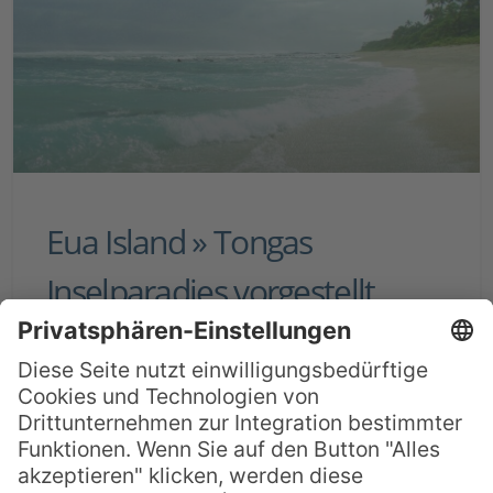
Eua Island » Tongas
Inselparadies vorgestellt
Das polynesische Archipel Tonga umfasst
ein gewaltiges Meeresgebiet, in dem drei
Hauptarchipele mit vielen kleinen Inseln
liegen. Am Rande dieses Archipels liegt
Tongas „vergessene Insel“. Eua ist anders