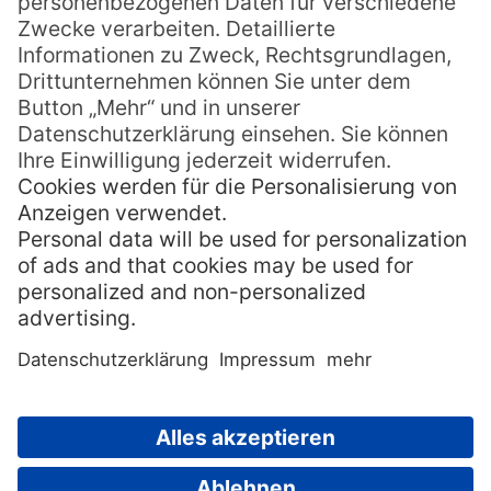
können Besucher beispielsweise
Taropflanzen probieren, die gekocht oder
gebraten ähnlich wie Kartoffeln schmecken.
Auch Maniokwurzeln ergeben ein
schmackhaftes Gericht, das überall auf
Tonga als Curry gegessen wird.
https://www.youtube.com/watch?
v=iLON9f6XBa8
Im oberen Stockwerk jedoch findet der
Kunsthandwerksmarkt statt. Dort findet
man vor allem landestypische
Schmuckstücke, handgeflochtene Körbe,
kunstvolle Schnitzereien sowie