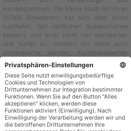
Handelszentrum. Die kleine Stadt mit ihren
35.000 Einwohnern hat sich aber einen
rustikalen, fast dörflichen Südseecharme
bewahrt und lockt nicht nur Backpacker
und Surfer an, sondern vor allem auch
einheimische Händler, Kunsthandwerker
und Bauern aus der Umgebung. Sie alle
bieten ihre Waren auf dem
Talamahu
Markt in Nuku’alofa
an.
Die große Markthalle ist zweistöckig und
beherbergt in ihrem Erdgeschoss einen
großen Bauernmarkt: Frisches Obst und
Gemüse, Kokosnüsse, Yamswurzeln, Fisch
und Gewürze werden hier feilgeboten. Hier