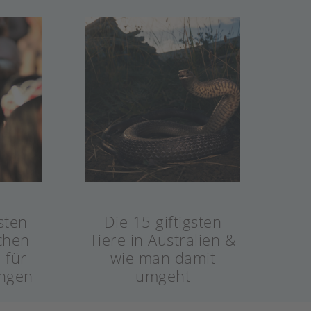
sten
Die 15 giftigsten
chen
Tiere in Australien &
 für
wie man damit
ngen
umgeht