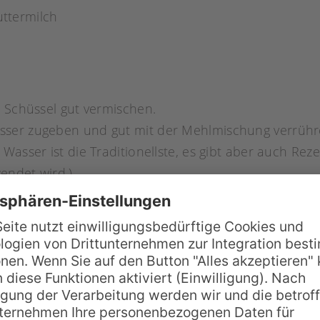
uttermilch
r Schüssel gut vermischen.
ser zugeben und gut mit der Mehlmischung verrühren 
asser ist die Traditionellste, es gibt aber auch Reze
endet wird.)
der im Mixer pürieren.
 Löffel unter den Teig heben und alles gut miteinan
er Rapsöl) in einer Pfanne erhitzen.
 Öl geben und von beiden Seiten goldbraun backen.
sen und ggf. mit Puderzucker bestreuen.
e frisch und heiß serviert werden. Wir wünschen Gut