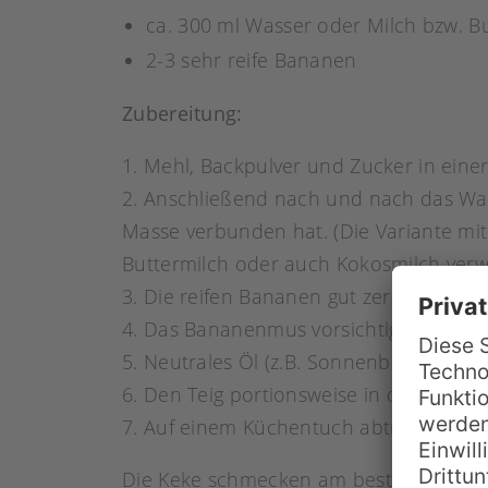
ca. 300 ml Wasser oder Milch bzw. B
2-3 sehr reife Bananen
Zubereitung:
1. Mehl, Backpulver und Zucker in eine
2. Anschließend nach und nach das Was
Masse verbunden hat. (Die Variante mit W
Buttermilch oder auch Kokosmilch verw
3. Die reifen Bananen gut zerdrücken o
4. Das Bananenmus vorsichtig mit einem
5. Neutrales Öl (z.B. Sonnenblumenöl od
6. Den Teig portionsweise in das heiße
7. Auf einem Küchentuch abtropfen las
Die Keke schmecken am besten, wenn si