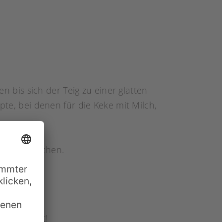
bis sich der Teig zu einer glatten
pte, bei denen für die Keke mit Milch,
der vermischen.
en Appetit!