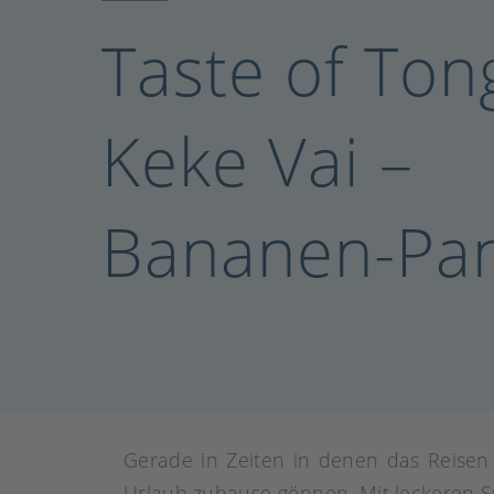
Taste of Ton
Keke Vai –
Bananen-Pa
Gerade in Zeiten in denen das Reisen 
Urlaub zuhause gönnen. Mit leckeren S