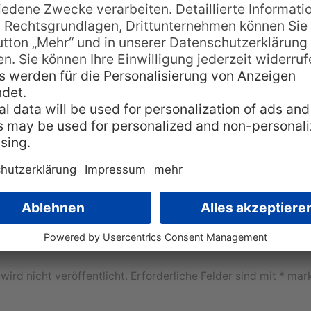
Bananen
,
Keke Vai
,
Pancakes
,
Rezept
,
tonga
einen Kommentar
ird nicht veröffentlicht.
Erforderliche Felder sind mit
*
mark