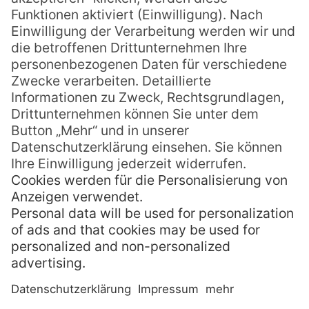
So läuft die Hochzeit auf
One Foot Island ab
Ganz gleich ob Sie zu zweit oder mit Familie
und Freunden auf One Foot Island heiraten
– Pacific Travel House macht diesen Tag für
Sie zu etwas ganz Besonderem.
Sie werden an Ihrem großen Tag kostenlos
vom Hotel abgeholt und mit dem Boot nach
One Foot Island gebracht. Vor Ort erhalten