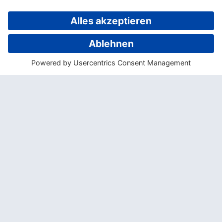
Sie beide Blumenkränze und eine Flasche
Sekt als Geschenk. Bei der Hochzeit spielt
auf Wunsch eine kleine Band und macht so
die Stimmung perfekt.
Wer möchte, kann gegen Gebühr einige
Extras dazubuchen: Eine Hochzeitstorte
oder einen blumenbesetzten Torbogen
beispielsweise. Auch die Zeremonie selbst
kann ganz individuell gestaltet werden. Auf
Wunsch können zum Beispiel
Blumenmädchen die Braut zum Altar
begleiten, oder ein traditionell
polynesisches Tanz-Team begleitet die
Zeremonie.