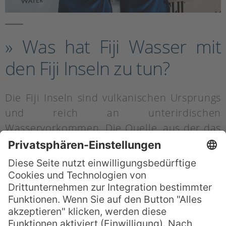
» Was hat Fiji Wasser mit
den Fiji Inseln zu tun?
Die Fiji Inseln sind vulkanischen Ursprungs
und reich an unterirdischen
Wasservorkommen. Die Quelle, aus der das
Fiji Wasser stammt, befindet sich auf
Fijis
Hauptinsel Viti Levu
. Allerdings ist der
Hersteller des Fiji Wassers keine
einheimische Firma, sondern ein
millionenschwerer US-Konzern, die Fiji
Water Company LLC, der dank einer