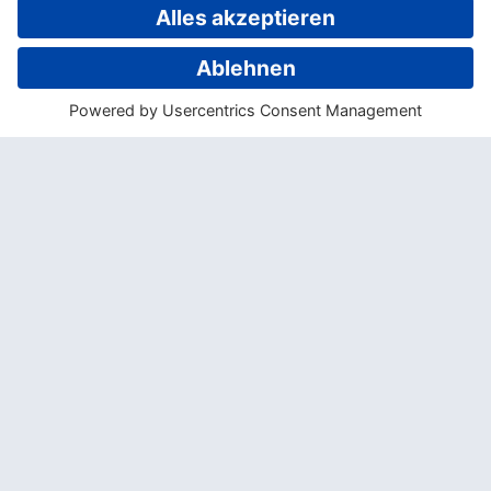
Nachfrage nicht mehr möglich, stattdessen
wird Fiji Wasser in einem hermetisch
abgeschlossenen Verfahren in
Plastikflaschen abgefüllt.
» Wieso ist Fiji Wasser so
teuer?
Der extrem hohe Preis des Fiji Wassers gibt
immer wieder Anlass zur Kritik.
Ein Liter
des luxuriösen Wässerchens kostet im
Handel so viel wie etwa 1500 Liter
Leitungswasser.
Das als besonders rein
geltende Wasser vom anderen Ende der