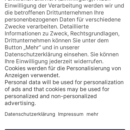
ausgeklügelten Marketingstrategie das Fiji
Wasser weltweit als besonderes Gourmet-
Wasser vertreibt.
» Wo kommt Fiji Wasser
heute her und wo wird es
abgefüllt?
Ursprünglich trat das als so rein geltende
Fiji Wasser durch einen natürlichen
Quellbrunnen an die Oberfläche und wurde
dort auch an der frischen Luft abgefüllt.
Heute ist dies, aufgrund der hohen