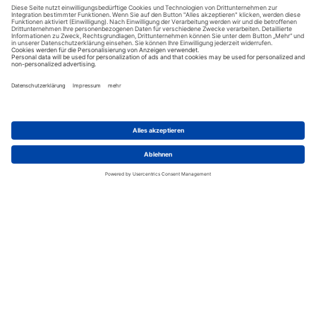
Besonderheiten / Ausflüge:
Der Dschungel mit all
seinen grünen Schattierungen und die bunten
Farbtupfer der Blumen lädt zu fantastischen
Wanderungen auf kleinen Pfaden über Hängebrücken
und vorbei an versteckten Wasserfällen ein. Eine
Vielzahl verschiedenster Orchideenarten können Sie
während dieser Wanderungen entdecken. Ihr Führer
wird Ihnen die spektakuläre Pflanzen- und Tierwelt
zeigen und Ihnen erklären, wie die Stämme der Hulies
die verschiedensten Pflanzenarten im täglichen
Leben nutzen. Bis zu 13 verschiedene Arten des
Paradiesvogels sind hier im Tari Hochland
beheimatet.
Wir benötigen Ihre
Zustimmung, um den Google