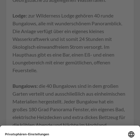
Lodge:
zur Wilderness Lodge gehören 40 runde
Bungalows, alle mit wunderschönem Panoramblick.
Die Anlage verfügt über ein eigenes kleines
Wasserkraftwerk und ist somit 24 Stunden mit
ökologisch einwandfreiem Strom versorgt. Im
Haupthaus gibt es eine Bar, einen Eß- und einen
Loungebereich mit einer gemütlichen, offenen
Feuerstelle.
Bungalows:
die 40 Bungalows sind in dem großen
Garten verteilt und ausschließlich aus einheimischen
Materialien hergestellt. Jeder Bungalow hat ein
großes 180 Grad Panorama Fenster, ein eigenes Bad,
elektrische Heizdecken und extra dickes Bettzeug für
die kühlen Abende und Nächte im Hochland.