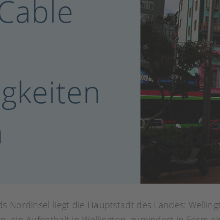
 Cable
gkeiten
n
 Nordinsel liegt die Hauptstadt des Landes: Wellingt
, ein Aufenthalt in Wellington, zumindest in Form ei