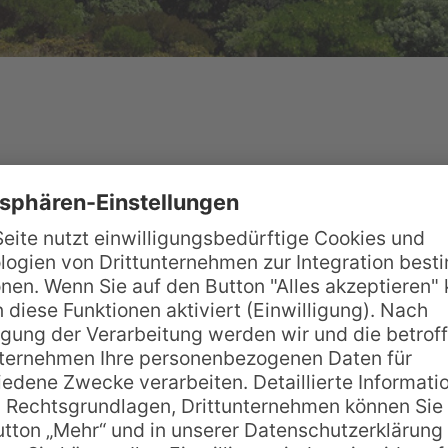
Mile“, einer riesigen Einkaufsmeile zwischen Courte
n Einkaufsketten der Südhalbkugel neben kleine Bout
em hektischen Einkaufsbummel zu tanken, steigen S
hönen Botanischen Garten fährt. Das 25 Hektar große
rfreunde bereits seit 1844. (Eine
Übersichtskarte z
trotter an San Francisco, sondern auch die ähnliche