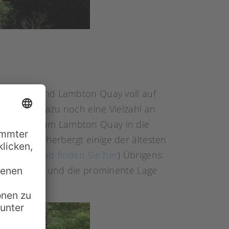
nay Place und Lambton Quay voll auf
ique und dazu noch eine Vielzahl an
ie einfach am Lambton Quay in die
 Areal beherbergt einige der ältesten
um Download finden Sie her
) Übrigens:
 Architektur und die prominente Lage