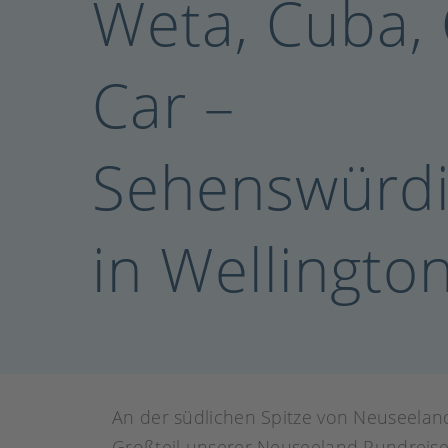
Weta, Cuba,
Car –
Sehenswürdi
in Wellingto
An der südlichen Spitze von Neuseelands
Großteil unserer Neuseeland Rundreisen