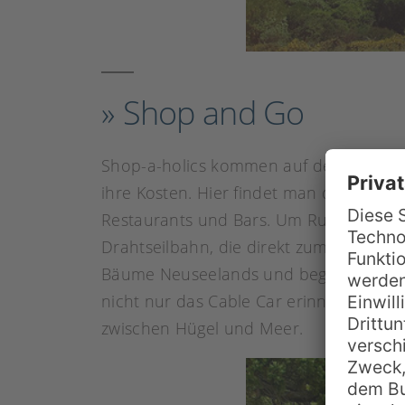
» Shop and Go
Shop-a-holics kommen auf der „Golden 
ihre Kosten. Hier findet man die große
Restaurants und Bars. Um Ruhe nach d
Drahtseilbahn, die direkt zum wundersc
Bäume Neuseelands und begeistert Natu
nicht nur das Cable Car erinnert Globe
zwischen Hügel und Meer.