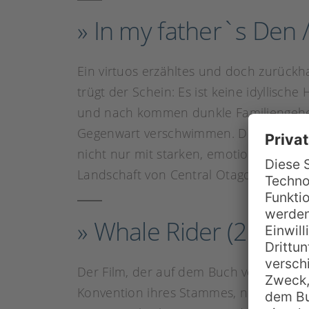
» In my father`s Den 
Ein virtuos erzähltes und doch zurüc
trügt der Schein: Es ist keine idyllisc
und nach kommen dunkle Familiengeheim
Gegenwart verschwimmen. Die Antworten
nicht nur mit starken, emotionsgeladen
Landschaft von Central Otago.
» Whale Rider (2000)
Der Film, der auf dem Buch von Witi Ih
Konvention ihres Stammes, nur Männer 