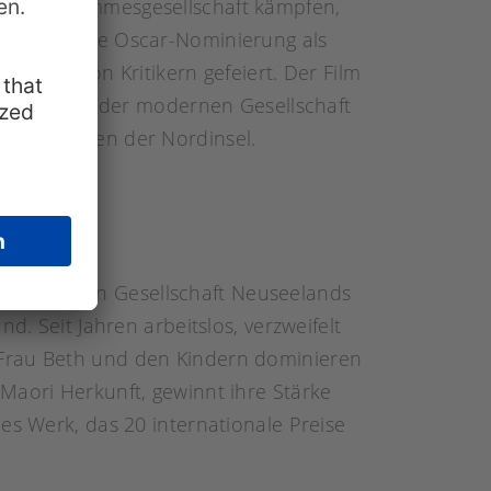
in der Stammesgesellschaft kämpfen,
er Film eine Oscar-Nominierung als
urde er von Kritikern gefeiert. Der Film
ditionen und der modernen Gesellschaft
im Nordosten der Nordinsel.
urbanisierten Gesellschaft Neuseelands
d. Seit Jahren arbeitslos, verzweifelt
 Frau Beth und den Kindern dominieren
Maori Herkunft, gewinnt ihre Stärke
es Werk, das 20 internationale Preise