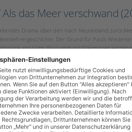
/ Als das Meer verschwand (2
khaltendes Drama über den nach Neuseeland zurückke
he Heimkehrergeschichte. Der Grund für Pauls Wiederke
nisse ans Licht. Paul wird von Ereignissen eingehol
 auf Wahrheit, die im Film gegeben werden, sind ni
en Bildern konfrontiert, sondern man bekommt auch e
imaera beruht, handelt von dem zwölfjährigen Maori
zum Häuptling zu ernennen, auflehnt. Besonders ih