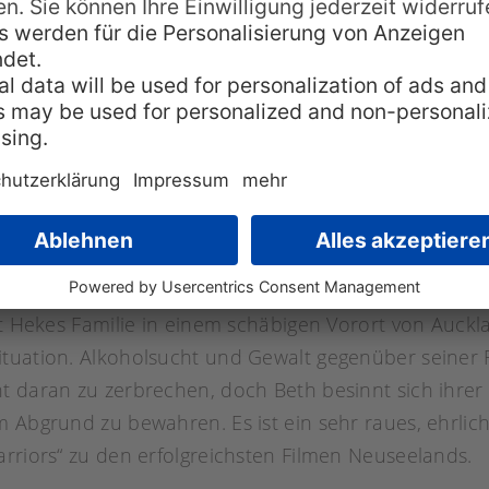
eptieren. Paikea muss nun nicht nur um ihre Rolle 
eliebten Großvaters. Keisha Castle-Hughes brachte d
tegorie „beste Hauptdarstellerin“ ein. International w
heit der Maori zwischen ihren Jahrhunderte alten Tra
 übrigens im malerischen Whangara, ein kleiner Ort 
 Die letzte Kriegerin (1994)
Probleme der Maori, ihre Rolle in der schnelllebigen, 
t Hekes Familie in einem schäbigen Vorort von Aucklan
ituation. Alkoholsucht und Gewalt gegenüber seiner
t daran zu zerbrechen, doch Beth besinnt sich ihrer 
 Abgrund zu bewahren. Es ist ein sehr raues, ehrlich
arriors“ zu den erfolgreichsten Filmen Neuseelands.