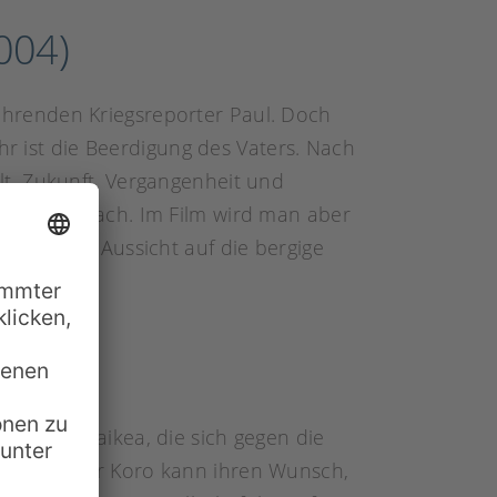
004)
hrenden Kriegsreporter Paul. Doch
hr ist die Beerdigung des Vaters. Nach
t, Zukunft, Vergangenheit und
emals einfach. Im Film wird man aber
ine tolle Aussicht auf die bergige
mädchen Paikea, die sich gegen die
r Großvater Koro kann ihren Wunsch,