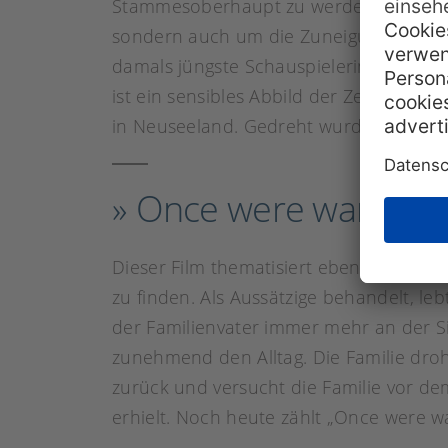
Stammesoberhaupt zu werden, nicht akz
sondern auch um die Zuneigung ihres g
damals jüngste Schauspielerin für die Ka
ist ein sensibles Abbild der Zerrissen
in Neuseeland. Gedreht wurde der Film
» Once were warriors /
Dieser Film thematisiert ebenfalls die 
zu finden. Als Aussätzige behandelt, leb
der Familienvater immer mehr an der S
zunehmend den Alltag. Die Familie droh
zurück und versucht die Familie vor dem
erhielt. Noch heute zählt „Once were w