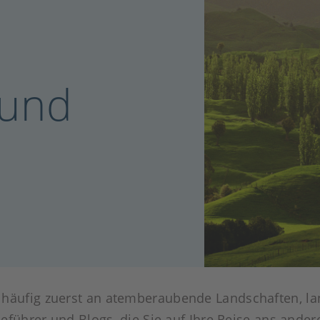
 und
äufig zuerst an atemberaubende Landschaften, lang
eführer und Blogs, die Sie auf Ihre Reise ans ander