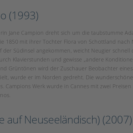
no (1993)
urin Jane Campion dreht sich um die taubstumme Ada,
n, die 1850 mit ihrer Tochter Flora von Schottland na
Auf der Südinsel angekommen, weicht Neugier schnell d
urch Klavierstunden und gewisse „andere Konditionen“
 und Grüntönen wird der Zuschauer Beobachter eines 
pielt, wurde er im Norden gedreht. Die wunderschöne
ds. Campions Werk wurde in Cannes mit zwei Preisen 
inos.
be auf Neuseeländisch) (2007) 