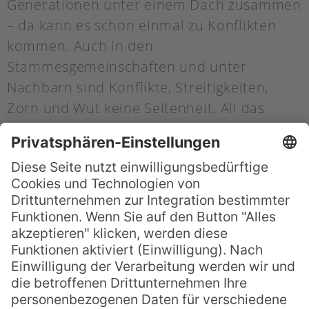
Generationen unter einem Dach zusammen
– da kann es schon einmal zu Konflikten
kommen. Auch in den
Stammesgemeinschaften und unter
Nachbarn sind Konflikte, Streitigkeiten,
Zorn und Wut keine Seltenheit. All das
wurde mit einem Ho’oponopono kuriert.
Auch Krankheiten und sonstige negative
Energien neutralisierte man mit dem
Vergebungsritual.
Das Ho’oponopono basiert auf den
hawaiianischen Weisheitslehren des Huna
(Hu = Wissen, Na = Weisheit): Die
hawaiianische Spiritualität geht davon aus,
dass alle Menschen miteinander auf einer