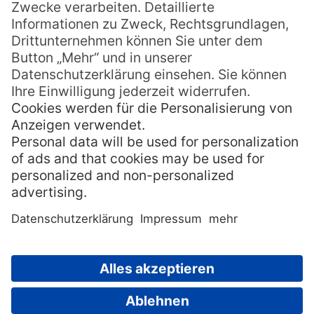
höheren Ebene verbunden sind und eine
Einheit bilden.
Die Wirkungsweise des Ho’oponopono
basiert auf dem Kern der hawaiianischen
Kultur: Aloha – Liebe: Indem die Gruppe
zwei Kontrahenten eines Streits, oder
einem Mitglied der Familie, das Schuld auf
sich geladen hat in liebevoller Achtung
begegnen, löst sich der Konflikt auf. Ebenso
wichtig ist die Bereitschaft zu aufrichtiger
Reue und Dankbarkeit für die erteilte
Vergebung.