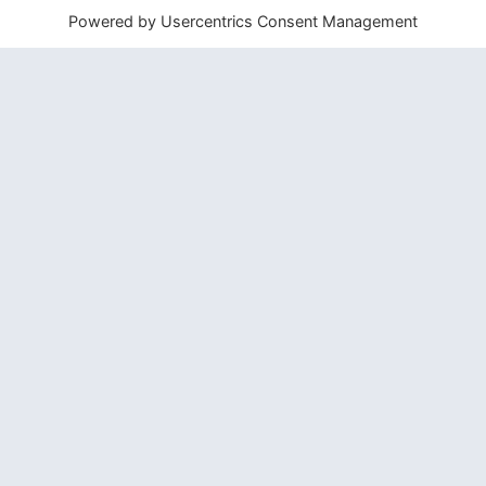
So funktioniert ein
Ho’oponopono
Die Hawaiianischen Ureinwohner glaubten,
dass jede Verletzung eines Mitmenschen,
egal ob körperlich oder psychisch, auch
eine Verletzung der Götter darstellt. In