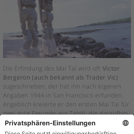
Die Erfindung des Mai Tai wird oft
Victor
Bergeron (auch bekannt als Trader Vic)
zugeschrieben, der hat ihn nach eigenen
Angaben 1944 in San Francisco erfunden.
Angeblich kreierte er den ersten Mai Tai für
zwei gute Freunde aus Tahiti, die daraufhin
ausgerufen haben sollen: Mai Tai Roa Ae,
was übersetzt soviel bedeutet wie: „Nicht