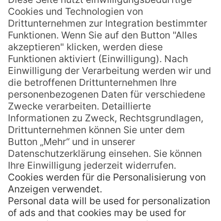
von dieser Welt – Das Beste“.
Erstmals erscheint der Cocktail erst Jahre
später in „Trader Vic’s Bartender’s Guide –
Revised“ , 1972. Wie es aber so ist, gibt es
natürlich neben Bergeron eine ganze Reihe
von weiteren Personen oder Cocktailbars,
die behaupten den Mai Tai erfunden zu
haben, es kam sogar zu einem Rechtsstreit,
wurde sich aber außergerichtlich geeinigt.
Auch die
Bar des Royal Hawaiian Hotel
gibt
an, diesen Cocktail bereits in den 1920er
Jahren zubereitet zu haben.