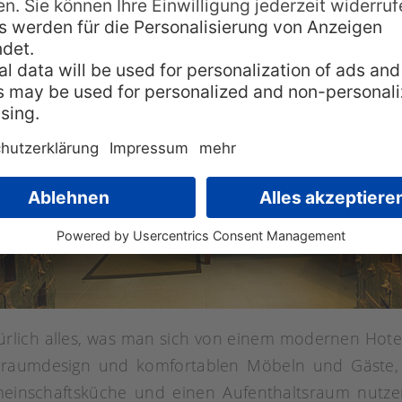
 Room.
ürlich alles, was man sich von einem modernen Hot
nraumdesign und komfortablen Möbeln und Gäste, 
inschaftsküche und einen Aufenthaltsraum nutzen.