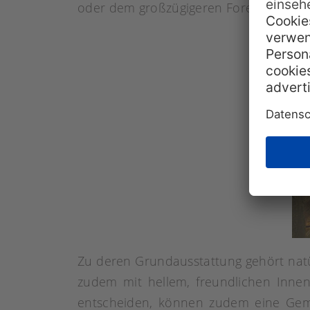
oder dem großzügigeren Forest Family
Zu deren Grundausstattung gehört nat
zudem mit hellem, freundlichen Inne
entscheiden, können zudem eine Geme