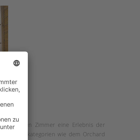
 besonderen Zimmer eine Erlebnis der
r mit Zimmerkategorien wie dem Orchard