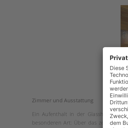
Zimmer und Ausstattung
Ein Aufenthalt in der Glasshouse Mou
besonderen Art: Über das zentrale Are