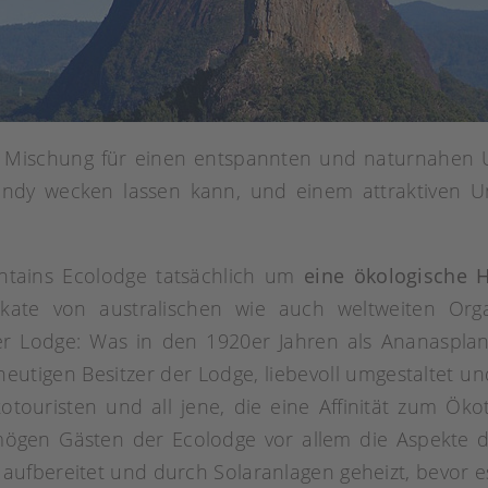
te Mischung für einen entspannten und naturnahen 
ndy wecken lassen kann, und einem attraktiven 
ntains Ecolodge tatsächlich um
eine ökologische 
ikate von australischen wie auch weltweiten Orga
er Lodge: Was in den 1920er Jahren als Ananaspla
utigen Besitzer der Lodge, liebevoll umgestaltet und
otouristen und all jene, die eine Affinität zum Ök
 mögen Gästen der Ecolodge vor allem die Aspekte d
ufbereitet und durch Solaranlagen geheizt, bevor es