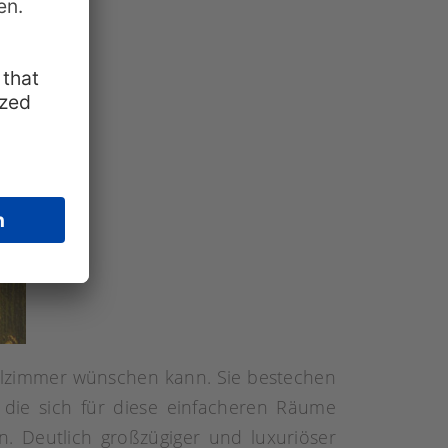
elzimmer wünschen kann. Sie bestechen
die sich für diese einfacheren Räume
 Deutlich großzügiger und luxuriöser