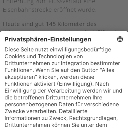
Entfernung zum Flussverlauf eine
Eisenbahnstrecke eröffnet wurde.
Heute sind gut 145 Kilometer des
Whanganui, etwas mehr als die Hälfte also,
als Great Walk ausgeschrieben
(weitere 89
Kilometer können nach Ende der
Whanganui Journey auf eigene Faust und
mit ausreichend Erfahrung weiter befahren
werden) und laden zu einer der
herrlichsten Kanu- und Kajakstrecken des
Landes ein: Die Fahrt führt durch
atemberaubende Landschaften, üppige
Wälder, steile Canyons und schlichtweg weit
weg von westlicher Zivilisation ins Herz der
Natur.