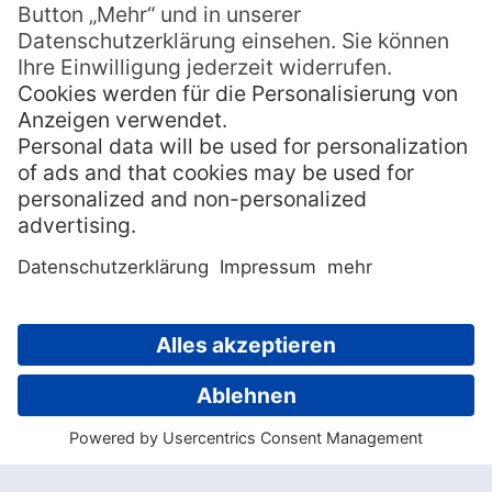
Die Whanganui Journey ist der ideale Great
Walk für alle, die Freude am Kanu- oder
Kajakfahren haben und sich vorstellen
können, fünf Tage (Es werden sieben Tage,
falls Sie sich für die 89 zusätzlichen
Kilometer entscheiden. Allerdings können
Sie die Journey auch auf drei Tage
verkürzen) auf dem Wasser und die Nächte
in eher rudimentären Unterkünften zu
verbringen, die Freude daran haben, in und
mit der Natur des Whanganui National
Parks zu sein und ein wichtiges Stück der
Kulturgeschichte der Maori aktiv zu
erleben. Dabei ist es keine Voraussetzung,