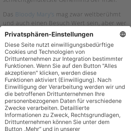
Das
Bloody Mary’s
mag zwar weltberühmt
und auch einen Besuch Wert sein, aber wer
sich auskennt und auf der Suche nach
Drinks in mondäner Atmosphäre ist, der
sucht definitiv die
Lounge Bar des MaiKai
auf. Besonderen Ruf genießen dort die
Martinis, aber auch die eine oder andere
exotische In-House-Komposition sollte
nicht verschmäht bleiben. Durch den
angegliederten exklusiven Yachtclub geht
es meist weltmännisch und elegant zu,
gleichzeitig aber bietet die Bar des MaiKai
auch eine gewisse Coolness und das
richtige Quäntchen Relaxation. Aber