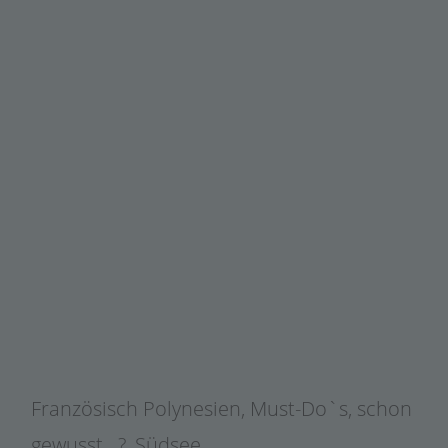
Französisch Polynesien
,
Must-Do`s
,
schon
gewusst...?
,
Südsee