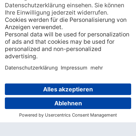
Vorsicht: Sollte Sie die Nähe gerade zu
amerikanischen Film- und Fernsehgrößen
in Aufregung versetzen, ist dieser arg
angesagte Hang-Out der Insel vermutlich
nichts für Sie.
Neben dieser herrlichen Bar bietet das
MaiKai zudem ein Restaurant, das
kontinuierlich zu den besten Polynesiens
gerechnet wird. Koch Teiva Tapare und sein
Team legen dabei nicht nur Wert auf
hervorragende Zutaten und kreative
Gerichte, sondern auch auf eine
Atmosphäre, die ganz bewusst zwischen
legeren Südseevibes und formellem