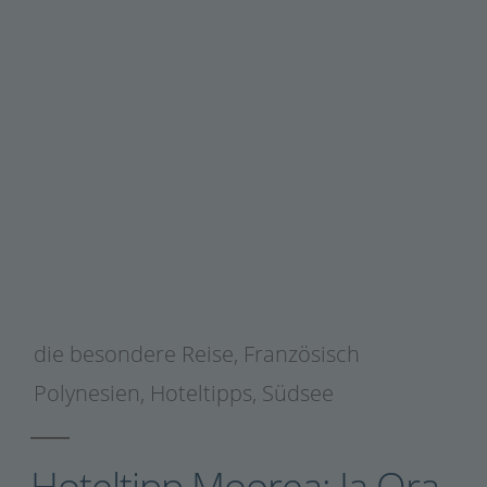
die besondere Reise
,
Französisch
Polynesien
,
Hoteltipps
,
Südsee
Hoteltipp Moorea: Ia Ora