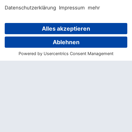
mit seinen Kokospalmen, Ananasplantagen
und Brotfruchtbäumen lässt es sich bei
einer Massage im hoteleigenen Le Spa
herrlich entspannen, oder wie wäre es mit
ein paar Runden im Pool?
Schnorchelfreunde kommen bei über 500
Arten von Korallenfischen voll auf ihre
Kosten und für die besonders Sportlichen
stehen Tennisplätze, Tischtennisplatten
und Volleyball-Anlagen zur freien
Verfügung.