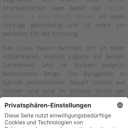
phantastischen Lage bietet das
Sofitel
Moorea Ia Ora Beach Resort
all diese
Vorzüge gleichzeitig und ist somit ein
perfekter Ort der Erholung.
Das Luxus Resort befindet sich an einer
kristallklaren, kleinen Lagune mit feinem
Sandstrand und im Rücken sattgrün
bewachsene Berge. Die Bungalows in
typisch polynesischer Bauart stehen auf
Stelzen und sind im Wasser, direkt am
Strand sowie in den prachtvollen,
tropischen Gärten der Anlage gruppiert. Mit
großer Liebe zum Detail und zur Region
sind die Hütten vorwiegend mit