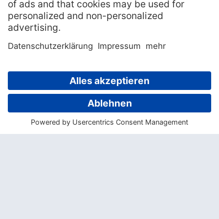
begeistert vom persönlichen Service und
der aufmerksamen Behandlung im Ohi’a
Park Estate.
Das exklusive Bed & Breakfast verfügt über
nur vier Suiten (55 – 60 m²), alle im
hawaiianischen Stil eingerichtet und mit
einem großen Balkon. Sämtliche
Annehmlichkeiten wie Wlan, Flatscreen-TV,
Ipod-Dockingstation oder DVD-Player sind
in den großzügigen Räumen vorhanden.
Von der Terrasse des Haupthauses, wo
Gäste jeden Morgen ein reichhaltiges
Frühstück serviert bekommen, genießt man
einen fantastischen Blick auf den Pazifik.