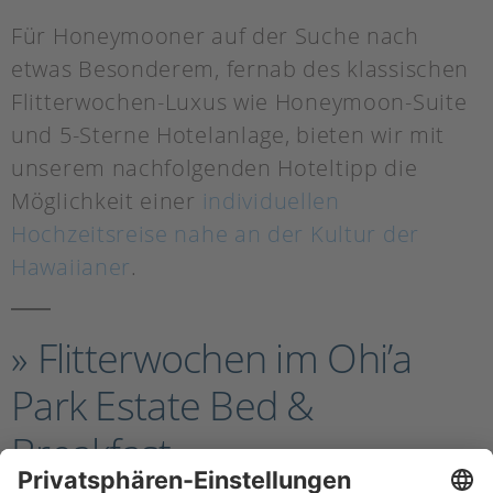
Für Honeymooner auf der Suche nach
etwas Besonderem, fernab des klassischen
Flitterwochen-Luxus wie Honeymoon-Suite
und 5-Sterne Hotelanlage, bieten wir mit
unserem nachfolgenden Hoteltipp die
Möglichkeit einer
individuellen
Hochzeitsreise nahe an der Kultur der
Hawaiianer
.
» Flitterwochen im Ohi’a
Park Estate Bed &
Breakfast