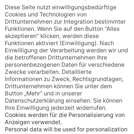
Erst vor einem Jahr wurde das luxuriöse
Bed & Breakfast Ohi’a Park Estate im
Herzen eines
13.000 m² großen Privatparks
eröffnet. Die Unterkunft an der Westküste
von Big Island liegt im Kona Distrikt, der Ort
Kailua-Kona mit seinen ca. 11.000
Einwohner ist knapp 10 Autominuten
entfernt. Hier findet man Ruhe und
Entspannung nach der anstrengenden
Hochzeitsplanung inmitten eines grünen
Paradieses aus uralten Ohi’a Bäumen,
Frangipanis und Hibiskus. Die
Gastfreundschaft der beiden Schweizer
Betreiber Daniel und Robert ist bereits
legendär, unser Gäste sind immer wieder