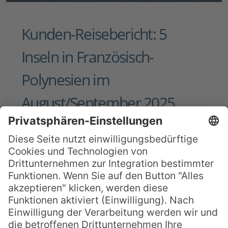
Kunden-Reisebericht: 5
Inseln in Französisch-
Polynesien im
August/September 2025
Wir sind am 20.08.2025 spätabends am
Flughafen Papeete angekommen und in
der Flughafenhalle gleich mit
tahitianischer Live Musik empfangen
worden. Da war die Müdigkeit nach dem
langen Flug gleich wie weggeblasen. Wir
waren im Hotel Te Moana untergebracht,