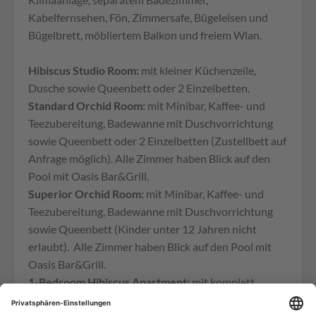
Kabelfernsehen, Fön, Zimmersafe, Bügeleisen und
Bügelbrett, möbliertem Balkon und freiem Wlan.
Hibiscus Studio Room:
mit kleiner Küchenzeile,
Dusche sowie Queenbett oder 2 Einzelbetten.
Standard Orchid Room:
mit Minibar, Kaffee- und
Teezubereitung, Badewanne mit Duschvorrichtung
sowie Queenbett oder 2 Einzelbetten (Zustellbett auf
Anfrage möglich). Alle Zimmer haben Blick auf den
Pool mit Oasis Bar&Grill.
Superior Orchid Room:
mit Minibar, Kaffee- und
Teezubereitung, Badewanne mit Duschvorrichtung
sowie Queenbett (Kinder unter 12 Jahren nicht
erlaubt). Alle Zimmer haben Blick auf den Pool mit
Oasis Bar&Grill.
1-Bedroom Hibiscus Apartment:
mit komplett
ausgestatteter Küche, Dusche, Waschmaschine und