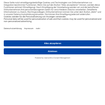
Queenbett (Zustellbett auf Anfrage möglich). Ideal
für Paare und einen längeren Aufenthalt.
1-Bedroom/2-Bedroom Bouqainville Apartment:
mit komplett ausgestatteter Küche Dusche,
Waschmaschine und 1(Queenbett und Zustellbett
möglich) oder 2 (Queenbett und 2 Einzelbetten,
Zustellbett möglich) Schlafzimmern. Hinter dem
Poolbereich gelegen. Ideal für einen längeren
Aufenthalt.
Melanesian Suite:
im obersten Stock gelegen, mit
separatem Wohnbereich, Dusche und Badewanne,
Kingsizebett (Kinder unter 12 Jahren nicht erlaubt).
Wir benötigen Ihre
Zustimmung, um den Google