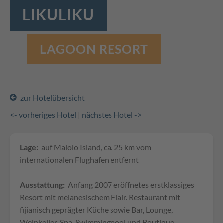
LIKULIKU
LAGOON RESORT
zur Hotelübersicht
<- vorheriges Hotel
|
nächstes Hotel ->
Lage:
auf Malolo Island, ca. 25 km vom
internationalen Flughafen entfernt
Ausstattung:
Anfang 2007 eröffnetes erstklassiges
Resort mit melanesischem Flair. Restaurant mit
fijianisch geprägter Küche sowie Bar, Lounge,
Weinkeller, Spa, Swimmingpool und Boutique.