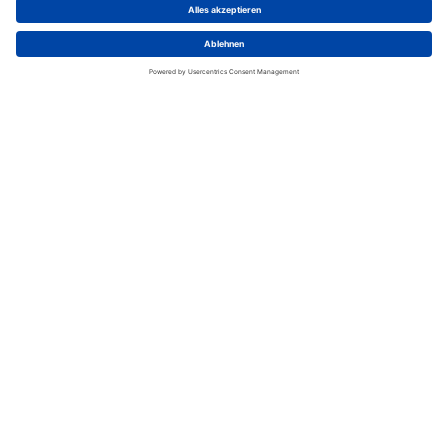
Aufenthalts zu bieten.
Wir benötigen Ihre
Zustimmung, um den Google
Maps-Service zu laden!
Wir verwenden einen Service eines
Drittanbieters, um Karteninhalte
einzubetten. Dieser Service kann
Daten zu Ihren Aktivitäten sammeln.
Bitte lesen Sie die Details durch und
stimmen Sie der Nutzung des Service
zu, um diese Karte anzuzeigen.
Mehr Informationen
Akzeptieren