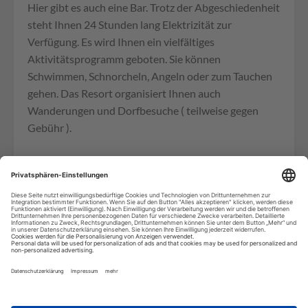
Hier gibt es auch eine Bar. Trotz der Abgeschiedenheit
steht Ihnen 24 Stunden lang Elektrizität zur
Verfügung. Es wird Ihnen ein vielfältiges
Aktivitätsprogramm geboten. Sie können
Schwimmen, Schnorcheln, Angeln oder zum Tauchen
gehen. Das Resort organisiert Ihnen auch
Wanderungen und Dorfbesuche ( teilweise gegen
Gebühr ).
Zimmer:
die Zimmer im Papageno Resort sind mit
bequemen Betten, Ventilatoren und großzügigen
Badezimmern ausgestattet, die den rustikalen
Charme der Umgebung widerspiegeln. Viele
Bungalows verfügen über private Veranden, die einen
wunderschönen Blick auf den Ozean oder die
tropischen Gärten bieten. Zur Ausstattung gehören
auch kleine Kühlschränke und Kaffee-/Teekocher, um
den Gästen zusätzlichen Komfort während ihres