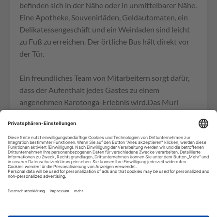
befinden sich in der Nähe oder in unmittelbarer Nähe.
Eine Apotheke, Souvenirläden, Geldautomaten, ein
Delikatessengeschäft und ein Weinladen sind leicht
zu Fuß zu erreichen. Der örtliche Bus hält direkt vor
der Tür.
Ein freundliches Team von Mitarbeitern sorgt dafür,
dass der Aufenthalt jedes Gastes zu einem
angenehmen Rarotonga-Erlebnis wird.Das Muri
Beachcomber zeichnet sich durch seine direkte
Strandlage an einem der besten Strände Rarotongas
aus. Es bietet eine Vielzahl von Zimmern, darunter
auch familienfreundliche Zimmer für kleine Gruppen,
Selbstverpflegung und eine hervorragende
Ausstattung.
Aktivitäten (teilweise gegen Gebühr):
BBQ-Einrichtungen, Pool, WIFI-Zugang (Hotspot