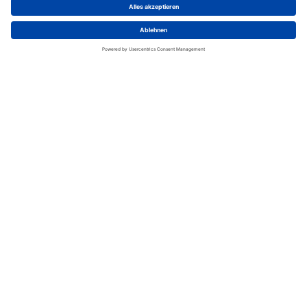
oder Internet)
Wir benötigen Ihre
Zustimmung, um den Google
Maps-Service zu laden!
Wir verwenden einen Service eines
Drittanbieters, um Karteninhalte
einzubetten. Dieser Service kann
Daten zu Ihren Aktivitäten sammeln.
Bitte lesen Sie die Details durch und
stimmen Sie der Nutzung des Service
zu, um diese Karte anzuzeigen.
Mehr Informationen
Akzeptieren