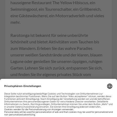
hauseigene Restaurant The Yellow Hibiscus, ein
Swimmingpool, ein Tourenschalter, ein Grillbereich,
eine Gästewäscherei, ein Motorradverleih und vieles
mehr.
Rarotonga ist bekannt für seine unberührte
Schönheit und bietet Aktivitäten vom Tauchen bis
zum Wandern. Erleben Sie das wahre Paradies
unserer weißen Sandstrände und der klaren, blauen
Lagune oder genießen Sie unseren üppigen, ruhigen
Garten. Lehnen Sie sich zurück, entspannen Sie sich,
und finden Sie Ihr eigenes privates Stück vom
Paradies!
Aktivitäten (teilweise gegen Gebühr):
Flughafen-Transfers, Bushaltestelle (vor Ort/nicht
weit entfernt), Ventilator/Deckenventilator,
Klimaanlage, Insektenschutzgitter, Wäscheservice,