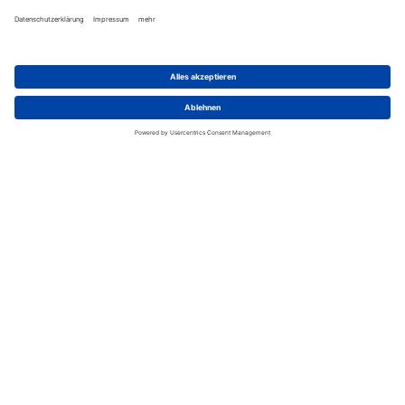
Nichtraucherzimmer, Parken vor Ort, Restaurant,
Pool, Tour Desk & Buchungsservice, WIFI-Zugang
(Hotspot oder Pay-as-you-go),
Gepäckaufbewahrung,Strandhandtücher, Hochzeiten
verfügbar, Pakete für Hochzeiten und
Veranstaltungen
Wir benötigen Ihre
Zustimmung, um den Google
Maps-Service zu laden!
Wir verwenden einen Service eines
Drittanbieters, um Karteninhalte
einzubetten. Dieser Service kann
Daten zu Ihren Aktivitäten sammeln.
Bitte lesen Sie die Details durch und
stimmen Sie der Nutzung des Service