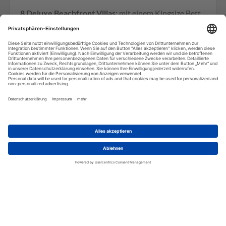
8 Deluxe Beachfront Villas
: mit einem Kingsize Bett
für max. 2 Personen ausgestattet.
2 Grand Beachfront Villas:
mit einem Kingsize Bett
und 2 Einzelbetten ausgestattet. Auf Anfrage wird ein
weiteres Einzelbett hinzugestellt und es ist Platz für
maximal 5 Personen vorhanden.
2 Deluxe Village 2-Bedroom Family Villas:
mit einem
Kingsize Bett und 2 Einzelbetten für maximal 4
Erwachsene ausgelegt. Auf Anfrage können hier auch
2 Kingsize Betten bereit gestelllt werden.
1 Grand Fish Village 2-Bedroom Family Villa
: mit
einem Kingsize Bett und 2 Einzelbetten ausgestattet.
Auf Anfrage wird ein weiteres Einzelbett hinzugestellt
und es ist Platz für maximal 5 Personen vorhanden.
1 Deluxe Beachfront 2-Bedroom Family Villa:
mit
einem Kingsize Bett und 2 Einzelbetten für maximal 4
Personen ausgestattet.