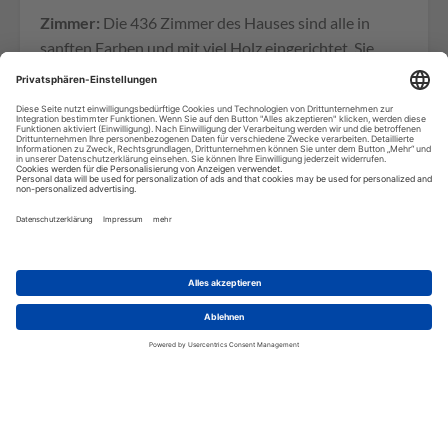
Zimmer:
Die 436 Zimmer des Hauses sind alle in
sanften Farben und mit viel Holz eingerichtet. Sie
haben entweder Meer- oder Bergblick und fast in
jedem Zimmer umlaufende Glasschiebetüren mit
tollem Panorama Blick. Die Zimmer sind jeweils mit
einer Kaffeemaschine und einem Kühlschrank
ausgestattet.
Wir benötigen Ihre
Zustimmung, um den Google
Maps-Service zu laden!
Wir verwenden einen Service eines
Drittanbieters, um Karteninhalte
einzubetten. Dieser Service kann
Daten zu Ihren Aktivitäten sammeln.