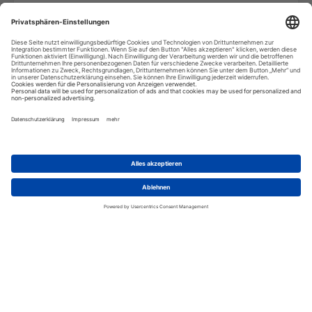
Gäste. Alle sind jeweils abgeschieden gelegen mit
privatem Bad und eigenem kleinen, privatem Strand.
Deckenventilator, Kaffee- und Teezubereitung,
Dusche / Wc und eine schöne große Terrasse mit
Liegestuhl und Tisch.
unsere Meinung:
Eine der schönsten
Bungalowanlagen der Solomonen. Die Anlage liegt ca.
10 Minuten mit dem Boot vom Städtchen Gizo
enfernt.Tauchbasen holen vom Hotel ab. Transfers
nach Gizo oder zu anderen Inselchen werden vom
Hotel gegen eine geringe Gebühr organisiert. Eines
der bekanntesten Restaurants "Fatboys" liegt nur ca.
5 Minuten entfernt. Kennedy Island liegt gleich um
die "Ecke". In einer Reise zu den Solomonen sollte
diese Anlage auf keinen Fall fehlen.