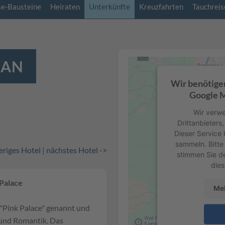
se-Bausteine
Heiraten
Unterkünfte
Kreuzfahrten
Tauchreis
IAN
Wir benötige
Google M
Wir verwe
Drittanbieters
Dieser Service 
sammeln. Bitte 
eriges Hotel
|
nächstes Hotel ->
stimmen Sie d
dies
 Palace
Meh
"Pink Palace" genannt und
s und Romantik. Das