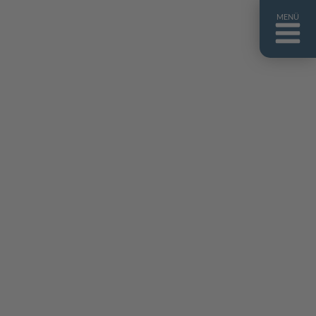
MENÜ
ntakt
er uns
niguides
stebuch
AQ