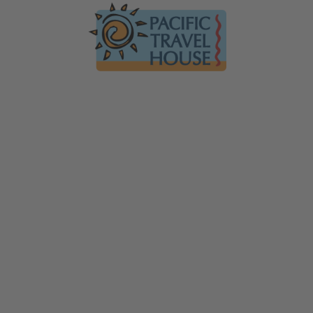
Australien
Ko
Australien im Überblick
Üb
Neuseeland
Neuseeland im Überblick
Mi
Südsee
Gä
Hawaii
Hawaii im Überblick
F