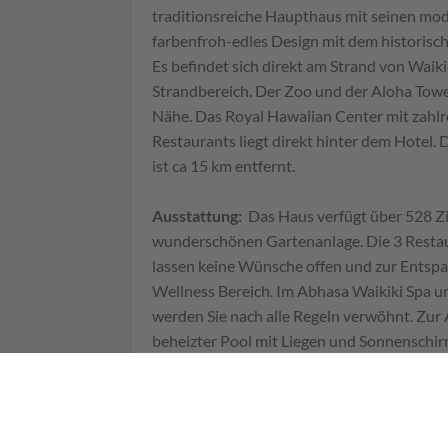
traditionsreiche Haupthaus mit seinen mo
farbenfroh-edles Design mit dem historisc
Es befindet sich direkt am Strand von Waik
Strandbereich. Der Zoo und der Aloha Tower
Nähe. Das Royal Hawaiian Center mit zahl
Restaurants liegt direkt hinter dem Hotel.
ist ca 15 km entfernt.
Ausstattung:
Das Haus verfügt über 528 Zi
wunderschönen Gartenanlage. Die 3 Restau
lassen keine Wünsche offen und zur Entspa
Wellness Bereich. Im Abhasa Waikiki Spa 
werden Sie nach alle Regeln verwöhnt. Zur 
beheizter Pool mit Liegen und Sonnenschirm
Fitnessraum und diverse Aktivitäten, wie 
gegen Gebühr.
Zimmer:
Alle Zimmer sind luxuriös und mi