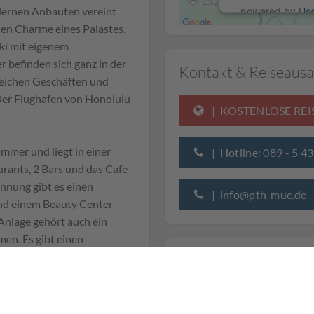
dernen Anbauten vereint
powered by
Us
hen Charme eines Palastes.
iki mit eigenem
 befinden sich ganz in der
Kontakt & Reiseausa
reichen Geschäften und
 Der Flughafen von Honolulu
| KOSTENLOSE RE
mmer und liegt in einer
| Hotline: 089 - 5 4
rants, 2 Bars und das Cafe
nnung gibt es einen
| info@pth-muc.de
und einem Beauty Center
Anlage gehört auch ein
en. Es gibt einen
Schnorcheln und Kanu fahren
t komfortablen Betten und