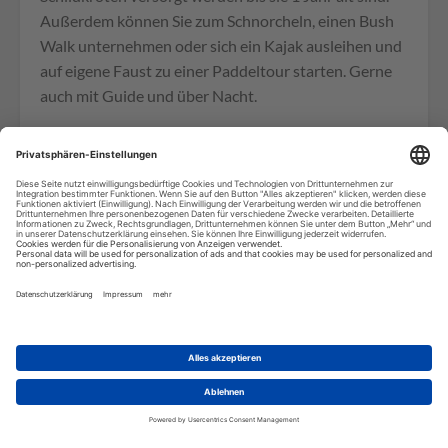
Außerdem können Sie zum Schnorcheln, einen Bush
Walk unternehmen oder sich ein Kajak ausleihen und
auf eigene Faust zu einer Paddeltour starten. Gerne
auch mit Guide und über Nacht.
Bungalows:
6 der Bungalows sind aus Holz, zwei aus
Stein. Alle mit einem Doppel- und zwei Einzelbetten
oder einem Stockbett für maximal 4 Personen. Alle
haben ein separates Bad und Mosquitonetze über
den Betten. Außderdem gibt es noch einen Bungalow
für bis zu 7 Personen. WLAN ist in der ganzen Anlage
verfügbar.
Wir benötigen Ihre
Zustimmung, um den Google