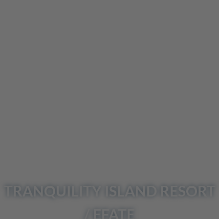
UNSER
REISEBLOG
Einreisebedingungen
Login / Reiseunterlagen
TRANQUILITY
ISLAND RESORT
/ EFATE