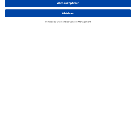
Badezimmer, Lounge, Kühlschrank und Kochnische.
Wir benötigen Ihre
Zustimmung, um den Google
Maps-Service zu laden!
Wir verwenden einen Service eines
Drittanbieters, um Karteninhalte
einzubetten. Dieser Service kann
Daten zu Ihren Aktivitäten sammeln.
Bitte lesen Sie die Details durch und
stimmen Sie der Nutzung des Service
zu, um diese Karte anzuzeigen.
Mehr Informationen
Akzeptieren