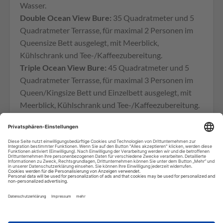
Wasser.
Double Ocean View Bure:
35 Quadratmeter und 5
Quadratmeter Terrasse, für maximal 2 Personen im
Queensize Bett ausgelegt, mit Meerblick,
Kühlschrank und Tee-/Kaffeezubereitung.
Triple Ocean View Bure:
45 Quadratmeter und 5
Quadratmeter Terrasse, für maximal 3 Personen im
Queen/Kingsize Bett und Einzelbett ausgelegt, mit
Meerblick, Kühlschrank und Tee-/Kaffeezubereitung.
One Bedroom Family Garden View Bure:
64
Quadratmeter und 12 Quadratmeter Terrasse, mit
Gartenblick, für maximal 5 Personen im Queensize
Bett und 3 Einzelbetten ausgelegt, Kühlschrank und
Kochnische.
Two Bedroom Family Ocean View Villa:
72
Quadratmeter und 24 Quadratmeter Balkon, mit
Meerblick, für maximal 4 Personen im Kingsize Bett
und 2 Einzelbetten ausgelegt, 2 Schlafzimmer, 2