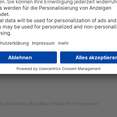
 Polynesiens einzutauchen empfiehlt sich ein Sonntag
 eine andere Welt.
e
weltweit bekannte Bar mit Restaurant „Bloody Mary
nem Holzbrett am Eingang verewigt wurden.
ch Polynesien und den Bora Bora Urlaub
finden natürl
 Online Reiseführer mit vielen weiteren interessante
ra Bora Reise
,
Bora Bora Urlaub
,
Perle Polynesien