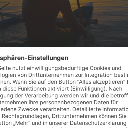
auf Ihre Kosten. Folgende Tauchspots sollten Sie 
von farbenprächtigen Korallen, Schwämmen und Hornk
hiedenen Arten, darunter Schwärme von mehreren hu
l (ausserhalb der Lagune) mit tausender bunten Fis
en Sie an mehreren Tauchspots, Buckelwale kann m