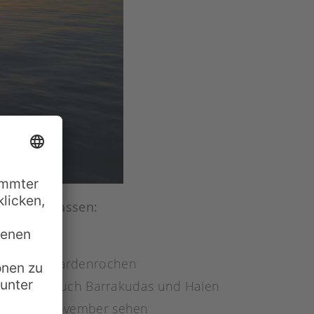
nicht verpassen:
orallen
ndert Leopardenrochen
chen, aber auch Barrakudas und Haien
an nur im November sehen