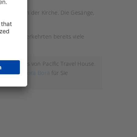
s-Besuch in der Kirche. Die Gesänge,
’s“.
Hier verkehrten bereits viele
ich bei uns von Pacific Travel House.
n Infos zu Bora Bora
für Sie