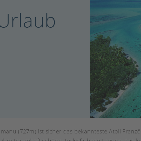
 Urlaub
e
anu (727m) ist sicher das bekannteste Atoll Franzö
 ihre traumhaft schöne, türkisfarbene Lagune, das kri