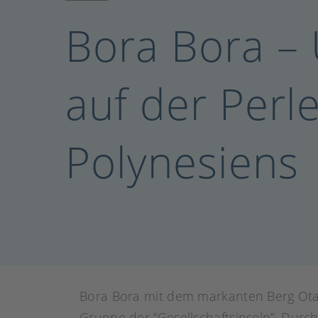
Bora Bora –
auf der Perl
Polynesiens
Bora Bora mit dem markanten Berg Otam
Gruppe der “Gesellschaftsinseln”. Durch