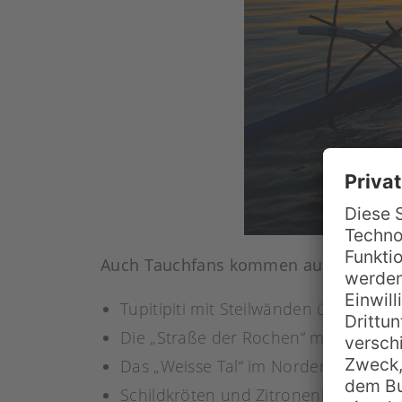
Auch Tauchfans kommen auf Bora Bora 
Tupitipiti mit Steilwänden übersät 
Die „Straße der Rochen“ mit versc
Das „Weisse Tal“ im Norden der Inse
Schildkröten und Zitronenhaie find