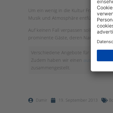
Um ein wenig in die Kultur Französisch
Musik und Atmosphäre entführen Sie in
Auf keinen Fall verpassen sollten Sie di
prominente Gäste, deren Namen auf ei
Verschiedene Angebote für
Französis
Zudem haben wir einen
ausführlichen
zusammengestellt.
Damir
19. September 2013
Bo