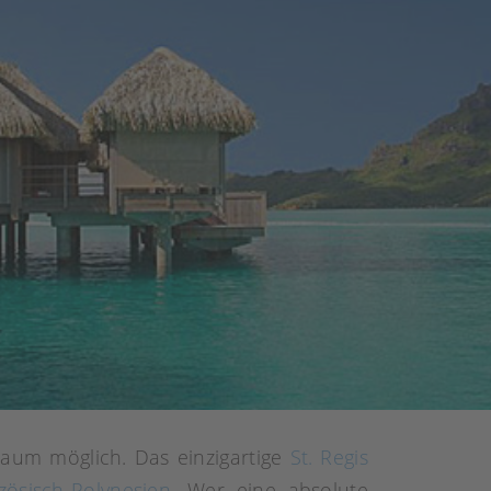
kaum möglich. Das einzigartige
St. Regis
zösisch-Polynesien
. Wer eine absolute