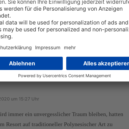
ich an der
1 Kommentar
ung
 2020 um 15:27 Uhr
ird immer ein unvergesslicher Traum bleiben, hatten
m Resort auf traditioneller Polynesischer Art zu