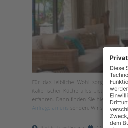
Für das leibliche Wohl sorgen
vier R
italienischer Küche alles bieten, was
erfahren. Dann finden Sie hier bei uns
Anfrage an uns
senden. Wir schneidern 
Pacific Travel House
11. April 2015