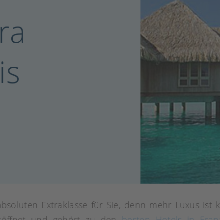
ra
is
bsoluten Extraklasse für Sie, denn mehr Luxus ist 
öffnet und gehört zu den
besten Hotels in Fran