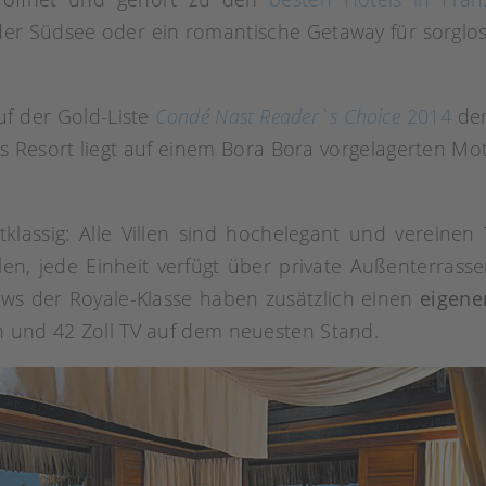
der Südsee oder ein romantische Getaway für sorglose
auf der Gold-Liste
Condé Nast Reader`s Choice
2014
der
s Resort liegt auf einem Bora Bora vorgelagerten Mot
tklassig: Alle Villen sind hochelegant und vereinen
len, jede Einheit verfügt über private Außenterrass
s der Royale-Klasse haben zusätzlich einen
eigenen
n und 42 Zoll TV auf dem neuesten Stand.