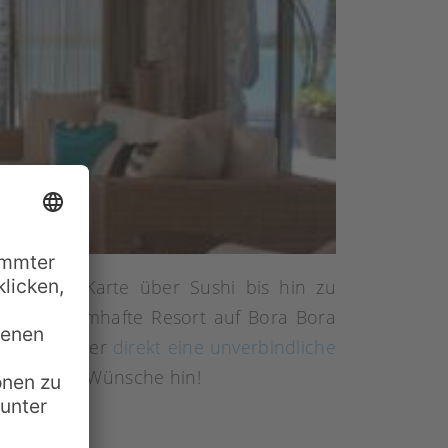
lynesischer Karte über Sushi bis hin zu
er das traumhafte Resort auf Bora Bora
 können hier
direkt eine unverbindliche
l auf ihre Wünsche hin!