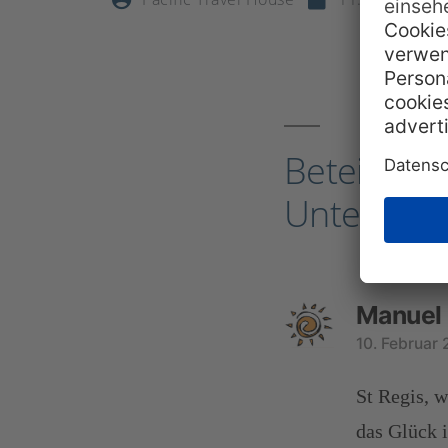
Beteilige d
Unterhalt
Manuel
10. Februar
St Regis, w
das Glück i