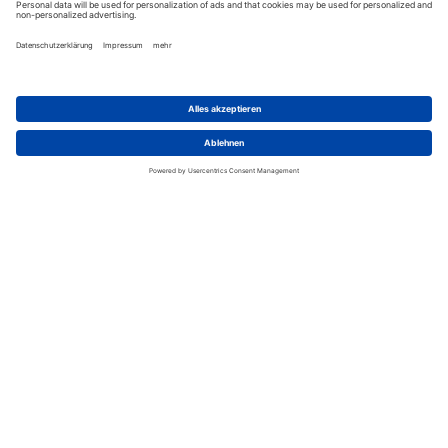
WLAN im gesamten Hotelbereich, Strandhandtücher,
Billiard, Fitness Center, Hammam, Kajaks, Kanus,
Bücherei, Schnorchelausrüstung, Sauna, Tennis,
Volleyball, Baby Sitting, Beauty Salon, Pantry &
Sundry Shop, Geschäftscenter, Bankautomat ATM,
Geldwechselstube, Helikopterlandeplatz, Eis
Maschine, Schließfächer an der Rezeption, Swimming
Pool, Kids Club
Wir benötigen Ihre
Zustimmung, um den Google
Maps-Service zu laden!
Wir verwenden einen Service eines
Drittanbieters, um Karteninhalte
einzubetten. Dieser Service kann
Daten zu Ihren Aktivitäten sammeln.