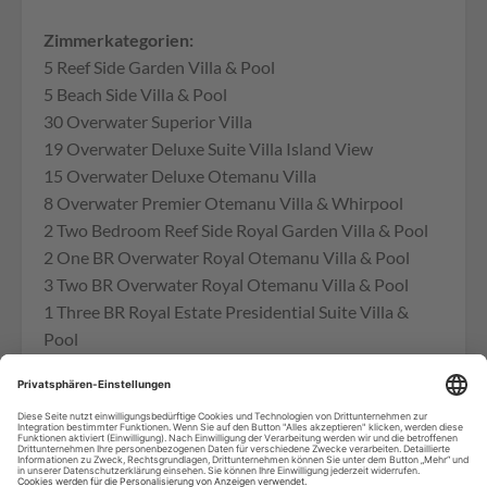
Zimmerkategorien:
5 Reef Side Garden Villa & Pool
5 Beach Side Villa & Pool
30 Overwater Superior Villa
19 Overwater Deluxe Suite Villa Island View
15 Overwater Deluxe Otemanu Villa
8 Overwater Premier Otemanu Villa & Whirpool
2 Two Bedroom Reef Side Royal Garden Villa & Pool
2 One BR Overwater Royal Otemanu Villa & Pool
3 Two BR Overwater Royal Otemanu Villa & Pool
1 Three BR Royal Estate Presidential Suite Villa &
Pool
Check-in 15:00 Check-out 12:00
Aktivitäten und Angebote (teilweise gegen
Gebühr):