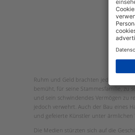
Ruhm und Geld brachten jedoch auch Prob
bemüht, für seine Stammesfamilie, zu 
und sein schwindendes Vermögen zu rett
jedoch verwehrt. Auch der Bau eines Ha
und gefeierte Künstler unter ärmlichen 
Die Medien stürzten sich auf die Gesch