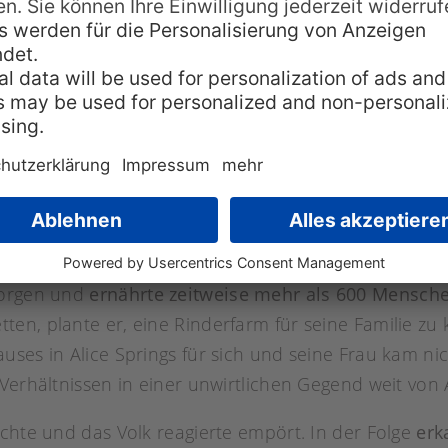
leme mit sich. In der Kultur der Arrente wird alles 
sorgen und
ernährte zeitweise mehr als 600 Mensch
en, plante er, eine Rinderfarm für seine Familie zu 
uses in Alice Springs für sich und seine Frau kam ni
Verhältnissen in einer unwirtlichen Gegend weit von A
ichte und das Volk reagierte empört. In der Folge
erk