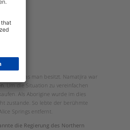
geteilt, was man besitzt. Namatjira war
en
. Um die Situation zu vereinfachen
kaufen. Als Aborigine wurde im dies
cht zustande. So lebte der berühmte
lice Springs entfernt.
annte die Regierung des Northern