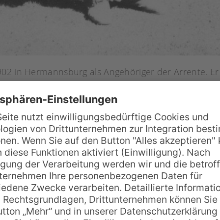
902 in Hermannsburg als Angehöriger der Arrente. E
d die Familie über Wasser zu halten, nahm er Aushilf
rbee, der dem damals schon nicht mehr ganz so jun
 zeigte der Schüler seinem Lehrer die schönsten Plät
n, stellte Albert Namatjira erstmals seine Bilder in 
 verkauft. Das Besondere an den Bildern, ebenfalls L
sich völlig von der symbolischen Kunst der Aborigine
laide und Sydney und sogar die Queen wurde auf die 