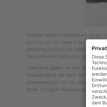
Geboren wurde Namatjira am 28. Juli 1
auf und um sich, seine Frau Ilkalita un
Bekanntschaft mit dem Maler Rex Batte
Aquarellfarben beibrachte. Im Gegenzug
Zwei Jahre später, im Alter von 36 Jahre
überwältigend, alle seine Werke wurden
unverkennbarer Stil. Sie unterschieden 
Maler. Es folgten Ausstellungen in Ade