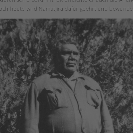
och heute wird Namatjira dafür geehrt und bewunder