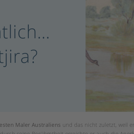
ntlich…
jira?
esten Maler Australiens
und das nicht zuletzt, weil e
durch seine Berühmtheit erreichte er auch die Anerk