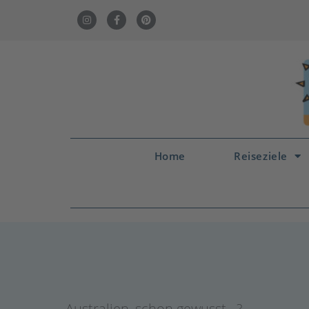
Home
Reiseziele
Australien
,
schon gewusst...?