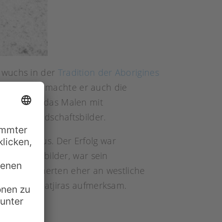
r wuchs in der
Tradition der Aborigines
sjobs an. So machte er auch die
gen Albert das Malen mit
ze für Landschaftsbilder.
Melbourne aus. Der Erfolg war
andschaftsbilder, war sein
s und erinnerten eher an westliche
Bilder Namatjiras aufmerksam.