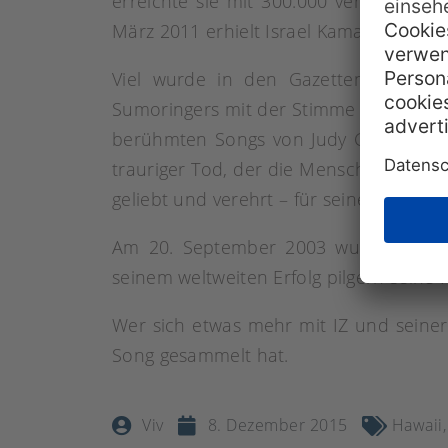
erreichte sie mit 300.000 verkauften 
März 2011 erhielt Israel Kamakawiwo’ole
Viel wurde in den Gazetten und Mag
Sumoringers mit der Stimme eines dünn
berühmten Songs von Judy Garland und 
trauriger Tod, der die Menschen berühr
geliebt und verehrt – für seine Musik u
Am 20. September 2003 wurde für Isra
seinem weltweiten Erfolg pilgern seine 
Wer sich etwas mehr mit IZ und seiner
Song gesammelt hat.
Viv
8. Dezember 2015
Hawaii