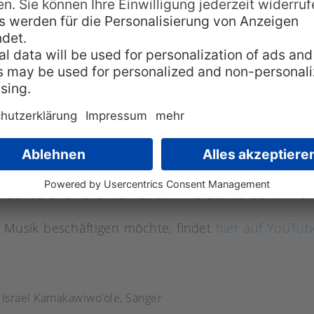
Exemplaren den Platinstatus und wurde erfolgreichst
 den Echo für den „Hit des Jahres“.
azinen damals darüber geschrieben, warum es d
en Knaben“ den Menschen hierzulande so angetan ha
Louis Armstrong so zu Tränen rühren, wie das von I
t. In seiner Heimat Hawaii wurde der Sanfte Riese je
nd für sein großes Herz. Jedes Kind konnte seiner Lie
el Kamakawiwo’ole auf seiner Geburtsinsel ein Bro
Freunde und Fans hierher, um The Gentle Giant ihre l
 Musik beschäftigen möchte, findet
hier auf YouTub
,
Israel Kamakawiwo’ole
,
Sänger