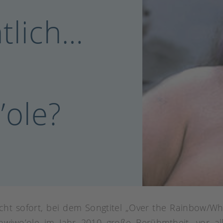
ntlich…
ole?
nicht sofort, bei dem Songtitel „Over the Rainbow/W
awiwo’ole im Jahr 2010 große Berühmtheit, vor a