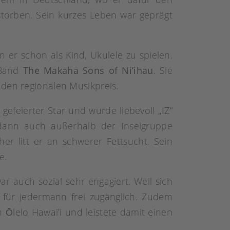
rstorben. Sein kurzes Leben war geprägt
 er schon als Kind, Ukulele zu spielen.
 Band
The Makaha Sons of Ni’ihau
. Sie
 den regionalen Musikpreis.
 gefeierter Star und wurde liebevoll „IZ“
 dann auch außerhalb der Inselgruppe
er litt er an schwerer Fettsucht. Sein
e.
r auch sozial sehr engagiert. Weil sich
d, für jedermann frei zugänglich. Zudem
n Ōlelo Hawai’i und leistete damit einen