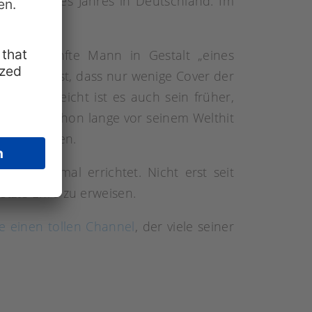
e Single des Jahres in Deutschland. Im
ieser sanfte Mann in Gestalt „eines
t. Fakt ist, dass nur wenige Cover der
Z. Vielleicht ist es auch sein früher,
denfalls schon lange vor seinem Welthit
der mitsingen.
nzedenkmal errichtet. Nicht erst seit
etzte Ehre zu erweisen.
e einen tollen Channel
, der viele seiner