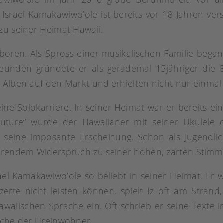
Israel Kamakawiwo’ole ist bereits vor 18 Jahren ve
zu seiner Heimat Hawaii.
oren. Als Spross einer musikalischen Familie begann
reunden gründete er als gerademal 15jähriger die
 Alben auf den Markt und erhielten nicht nur einmal
ine Solokarriere. In seiner Heimat war er bereits ein
uture“ wurde der Hawaiianer mit seiner Ukulele
seine imposante Erscheinung. Schon als Jugendlich
ührendem Widerspruch zu seiner hohen, zarten Stimm
el Kamakawiwo’ole so beliebt in seiner Heimat. Er wa
zerte nicht leisten können, spielt Iz oft am Stran
hawaiischen Sprache ein. Oft schrieb er seine Texte i
rache der Ureinwohner.