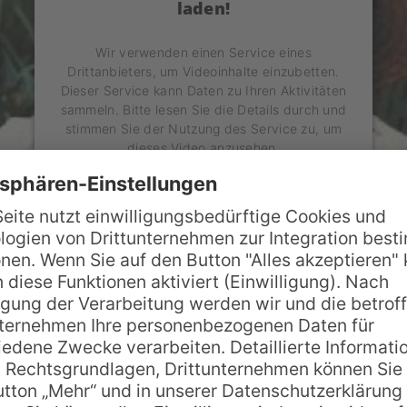
laden!
Wir verwenden einen Service eines
Drittanbieters, um Videoinhalte einzubetten.
Dieser Service kann Daten zu Ihren Aktivitäten
sammeln. Bitte lesen Sie die Details durch und
stimmen Sie der Nutzung des Service zu, um
dieses Video anzusehen.
Mehr Informationen
Akzeptieren
powered by
Usercentrics Consent Management
Platform
ie Single die deutschen Charts und kam auf Plat