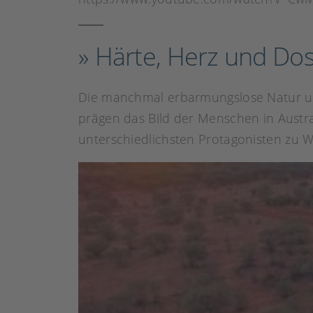
» Härte, Herz und Do
Die manchmal erbarmungslose Natur un
prägen das Bild der Menschen in Austr
unterschiedlichsten Protagonisten zu W