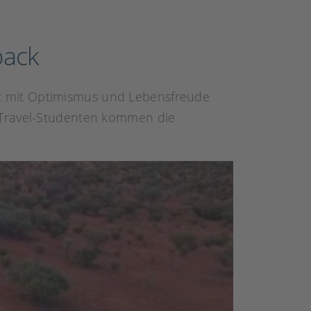
back
t mit Optimismus und Lebensfreude
d-Travel-Studenten kommen die