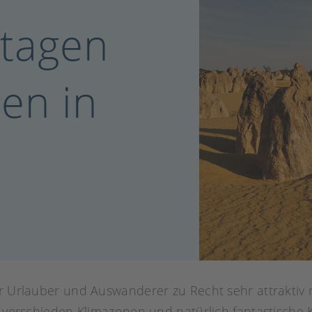
rtagen
ien in
ür Urlauber und Auswanderer zu Recht sehr attrakti
ei verschieden Klimazonen und natürlich fantastisc