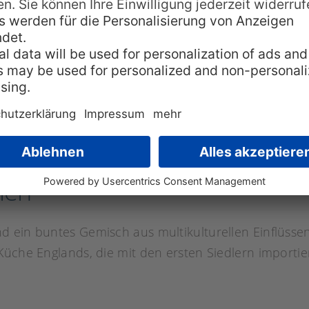
Wir verwenden einen Service eines
Drittanbieters, um Videoinhalte einzubetten.
Dieser Service kann Daten zu Ihren Aktivitäten
sammeln. Bitte lesen Sie die Details durch und
stimmen Sie der Nutzung des Service zu, um
dieses Video anzusehen.
Mehr Informationen
Akzeptieren
powered by
Usercentrics Consent Management
ien
Platform
d ein buntes Gemisch aus multikulturellen Einflüsse
Küche Englands, die mit den ersten Siedlern importi