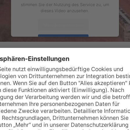
stimmen Sie der Nutzung des Service zu, um
dieses Video anzusehen.
Mehr Informationen
Akzeptieren
powered by
Usercentrics Consent Management
ck
Platform
 leben unzählige giftige Schlangen und Spinnen. Wie
t sind, erzählt dieser Film.
Wir benötigen Ihre Zustimmung,
um den YouTube Video-Service zu
laden!