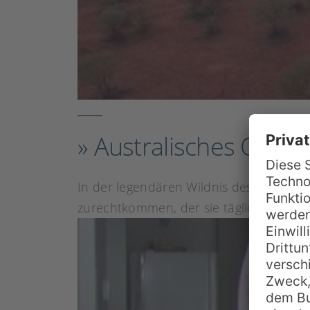
» Australisches Outba
In der legendären Wildnis des Outbacks
zurechtkommen, der sie täglich ausgesetz