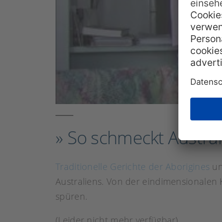
» So schmeckt Austral
Traditionelle Gerichte der Aborigines
un
Australiens. Von der eindimensionalen 
spüren.
(Leider nicht mehr verfügbar)