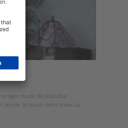
n prägen heute die Esskultur
ert wurde, ist kaum mehr etwas zu