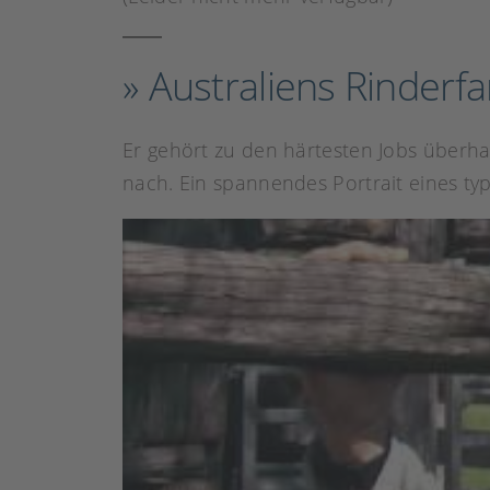
» Australiens Rinderf
Er gehört zu den härtesten Jobs überha
nach. Ein spannendes Portrait eines typ