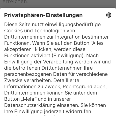
erreichen.
Und gerade weil es in und um Christchurch
viel zu sehen und zu erleben gibt, tut es gut,
am Ende des Tages zur Ruhe zu kommen
und sich ein leckeres Essen zu gönnen. Das
Chateau on the Park Hotel bietet dafür
allerlei kulinarische Höhepunkte der
internationalen Küche, sowie eine gut
ausgestattete Bar. Bei Frühstück, Mittag-
und Abendessen sowie beim
Nachmittagstee werden die Gäste nach
allen Regeln der Kunst verwöhnt. Mit einem
beheizten Außenpool und einem modern
ausgestatteten Fitness Center lässt das