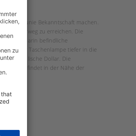
rotte nahe Kunie Bekanntschaft machen.
gten Wanderweg zu erreichen. Die
e und der darin befindliche
mit einer Taschenlampe tiefer in die
t 4 australische Dollar. Die
en kommt, findet in der Nähe der