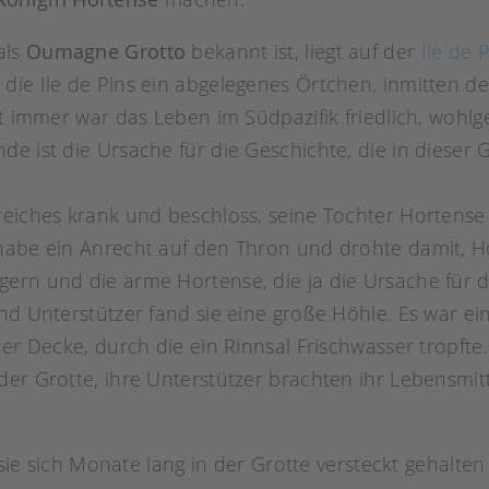
als
Oumagne Grotto
bekannt ist, liegt auf der
Ile de 
die Ile de Pins ein abgelegenes Örtchen, inmitten 
ht immer war das Leben im Südpazifik friedlich, wohl
e ist die Ursache für die Geschichte, die in dieser G
reiches krank und beschloss, seine Tochter Hortense
 habe ein Anrecht auf den Thron und drohte damit, 
rn und die arme Hortense, die ja die Ursache für die
und Unterstützer fand sie eine große Höhle. Es war e
er Decke, durch die ein Rinnsal Frischwasser tropfte. 
der Grotte, ihre Unterstützer brachten ihr Lebensmit
 sich Monate lang in der Grotte versteckt gehalten h