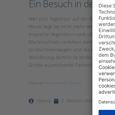
Ein Besuch in der Gro
Wer eine Tagestour auf der Ile de Pins
Heute liegt sie nicht mehr versteckt im
tropische Vegetation rund um die Grotte
Marienschrein verleihen dem Ort nochm
Grotte hineinwagen und die mächtigen St
Wanderung dorthin ist einfach und auc
Grotte ausreichende Parkmöglichkeiten
Fotos via
Neukaledonien Tourism
Helena
5. Oktober 2018
Grot