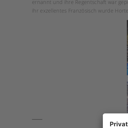
ernannt und ihre Regentschaft war gepr
ihr exzellentes Französisch wurde Horte