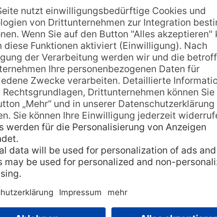
tte von Königin Hortense
 bucht, wird unweigerlich mit der geheimnisvollen G
 dichten Urwald, sondern ist durch einen gut befesti
 ist bereits eine Sehenswürdigkeit an sich, die Höhl
al eine ganz besondere Aura. Wer möchte, kann sich 
alaktiten bewundern. Der Eintritt in die Grotte koste
h für Kinder geeignet. Wer mit dem eigenen Mietwag
.
te
,
Höhle
,
Hortense
,
Ile de Pins
,
neukaledonien
,
Oumagne